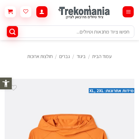
Ski
t
conten
חיפוש
עבור:
עמוד הבית
/
ביגוד
/
גברים
/
חולצות ארוכות
פתח סרגל 
מידות אחרונות: XL, 2XL