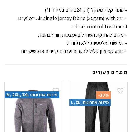
– סופר קלת משקל (רק 124 גרם במידה M)
– בד: Dryflo™ Air single jersey fabric (85gsm) with
odour control treatment
– מקום להחזקת השרוול באמצעות חור לבהונות
– גמישות ואלסטיות ללא תחרות
– כובע קפוצ'ון קליל לבקרים וערבים קרירים או כשיש רוח
מוצרים קשורים
מידות אחרונות: M, 2XL, 3XL
-30%
מידות אחרונות: L, XL