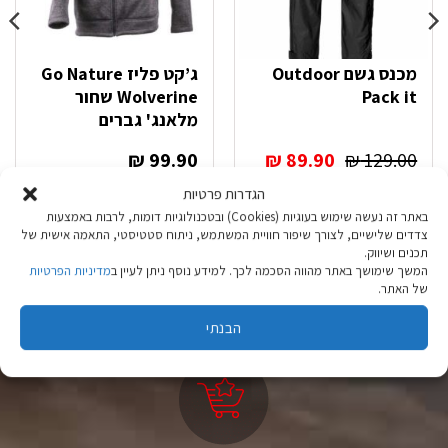
מכנס גשם Outdoor
ג’קט פליז Go Nature
Pack it
Wolverine שחור
מלאנג' גברים
המחיר
המחיר
₪
99.90
₪
89.90
₪
129.00
המקורי
הנוכחי
הגדרות פרטיות
היה:
הוא:
בחר אפשרויות
בחר אפשרויות
באתר זה נעשה שימוש בעוגיות (Cookies) ובטכנולוגיות דומות, לרבות באמצעות
₪ 89.90.
₪ 129.00.
למוצר
למוצר
צדדים שלישיים, לצורך שיפור חוויית המשתמש, ניתוח סטטיסטי, התאמה אישית של
זה
זה
תכנים ושיווק.
יש
יש
המשך שימושך באתר מהווה הסכמה לכך. למידע נוסף ניתן לעיין ב
מדיניות הפרטיות
מספר
מספר
של האתר.
סוגים.
סוגים.
ניתן
ניתן
הבנתי
לבחור
לבחור
את
את
האפשרויות
האפשרויות
בעמוד
בעמוד
המוצר
המוצר