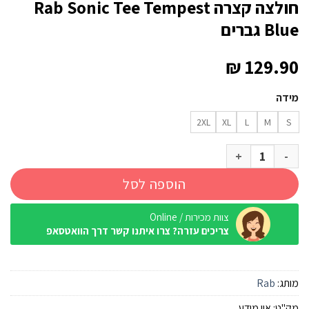
חולצה קצרה Rab Sonic Tee Tempest
Blue גברים
₪
129.90
מידה
2XL
XL
L
M
S
כמות של חולצה קצרה Rab Sonic Tee Tempest Blue גברים
הוספה לסל
צוות מכירות / Online
צריכים עזרה? צרו איתנו קשר דרך הוואטסאפ
מותג:
Rab
מק"ט:
אין מידע