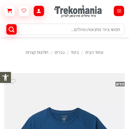
Ski
t
conten
חיפוש
עבור:
עמוד הבית
/
ביגוד
/
גברים
/
חולצות קצרות
פתח סרגל 
חדש