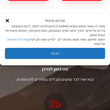
למוצר
למוצר
זה
זה
יש
יש
מספר
מספר
הגדרות פרטיות
סוגים.
סוגים.
ניתן
ניתן
באתר זה נעשה שימוש בעוגיות (Cookies) ובטכנולוגיות דומות, לרבות באמצעות
לבחור
לבחור
צדדים שלישיים, לצורך שיפור חוויית המשתמש, ניתוח סטטיסטי, התאמה אישית של
את
את
תכנים ושיווק.
המשך שימושך באתר מהווה הסכמה לכך. למידע נוסף ניתן לעיין ב
מדיניות הפרטיות
האפשרויות
האפשרויות
של האתר.
בעמוד
בעמוד
המוצר
המוצר
הבנתי
ציוד טיולים
מהיבואן לצרכן
יבוא ישיר לצד מותגים מובילים במחירים ללא תחרות.