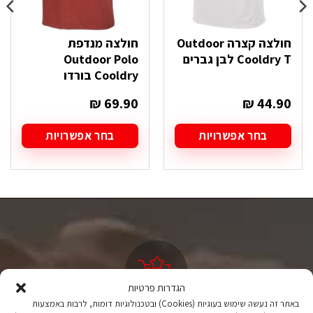
חולצה קצרה Outdoor
חולצה מנדפת
Cooldry T לבן גברים
Outdoor Polo
Cooldry בורדו
₪
69.90
₪
44.90
בחר אפשרויות
בחר אפשרויות
למוצר
למוצר
זה
זה
יש
יש
מספר
מספר
סוגים.
סוגים.
ניתן
ניתן
לבחור
לבחור
את
את
האפשרויות
האפשרויות
בעמוד
בעמוד
המוצר
המוצר
הגדרות פרטיות
באתר זה נעשה שימוש בעוגיות (Cookies) ובטכנולוגיות דומות, לרבות באמצעות