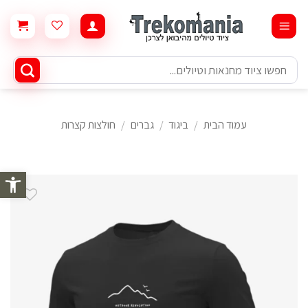
Ski
t
conten
חיפוש
עבור:
עמוד הבית
/
ביגוד
/
גברים
/
חולצות קצרות
פתח סרגל 