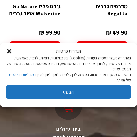
מדרסים גברים
ג’קט פליז Go Nature
Regatta
Wolverine אפור גברים
₪
99.90
₪
49.90
בחר אפשרויות
בחר אפשרויות
הגדרות פרטיות
למוצר
למוצר
באתר זה נעשה שימוש בעוגיות (Cookies) ובטכנולוגיות דומות, לרבות באמצעות
זה
זה
צדדים שלישיים, לצורך שיפור חוויית המשתמש, ניתוח סטטיסטי, התאמה אישית של
יש
יש
תכנים ושיווק.
מספר
מספר
המשך שימושך באתר מהווה הסכמה לכך. למידע נוסף ניתן לעיין ב
מדיניות הפרטיות
סוגים.
סוגים.
של האתר.
ניתן
ניתן
לבחור
לבחור
הבנתי
את
את
האפשרויות
האפשרויות
בעמוד
בעמוד
המוצר
המוצר
ציוד טיולים