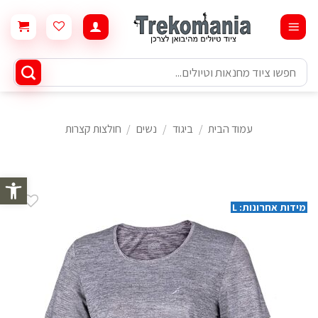
Ski
t
conten
חיפוש
עבור:
עמוד הבית
/
ביגוד
/
נשים
/
חולצות קצרות
פתח סרגל 
מידות אחרונות: L