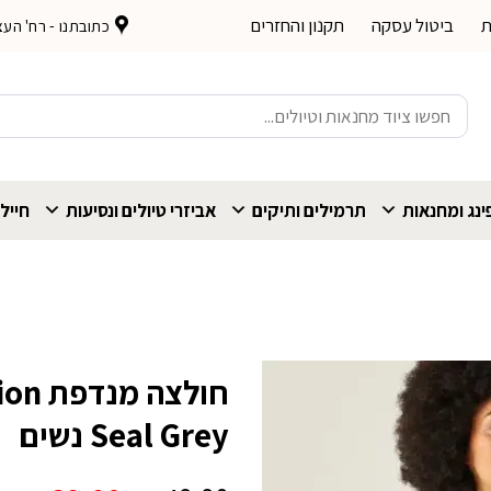
ת
ביטול עסקה
תקנון והחזרים
כתובתנו - רח' העצמאות 
חיפוש
עבור:
נג ומחנאות
תרמילים ותיקים
אביזרי טיולים ונסיעות
חייל
חולצה
Seal Grey נשים