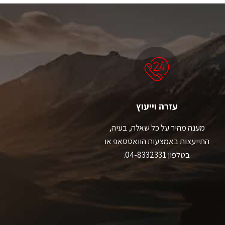
מספר
מספר
סוגים.
סוגים.
ניתן
ניתן
לבחור
לבחור
את
את
האפשרויות
האפשרויות
בעמוד
בעמוד
המוצר
המוצר
עזרה וייעוץ
מענה מהיר על כל שאלה, בעיה,
התייעצות באמצעות הוואטסאפ או
בטלפון 04-8332331.