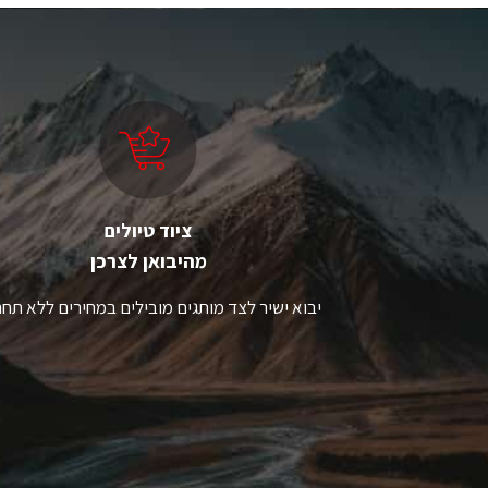
מספר
מ
סוגים.
סו
ניתן
ני
לבחור
ל
את
א
האפשרויות
ה
בעמוד
ב
המוצר
ה
ציוד טיולים
מהיבואן לצרכן
יבוא ישיר לצד מותגים מובילים במחירים ללא תחר