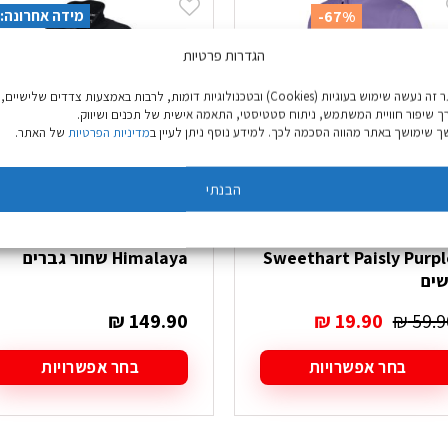
מידה אחרונה: 3XL
-67%
מידות אחרונות: 44
הגדרות פרטיות
באתר זה נעשה שימוש בעוגיות (Cookies) ובטכנולוגיות דומות, לרבות באמצעות צדדים שלישיים,
ך שיפור חוויית המשתמש, ניתוח סטטיסטי, התאמה אישית של תכנים ושיווק.
 שימושך באתר מהווה הסכמה לכך. למידע נוסף ניתן לעיין ב
מדיניות הפרטיות
של האתר.
הבנתי
מיקרופליז Regatta
סופטשל Go Nature
Sweethart Paisly Purpl
Himalaya שחור גברים
שים
המחיר
המחיר
₪
149.90
₪
19.90
₪
59.9
המקורי
הנוכחי
היה:
הוא:
בחר אפשרויות
בחר אפשרויות
₪ 19.90.
₪ 59.90.
מוצר
למוצר
ה
זה
ש
יש