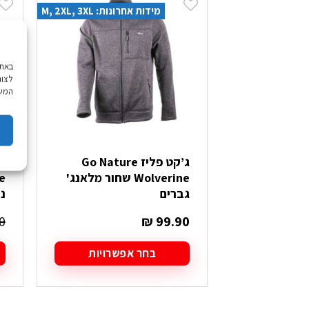
מידות אחרונות: M, 2XL, 3XL
לצור
המשך
ג’קט פליז Go Nature
Wolverine שחור מלאנג'
e
גברים
נ
0
₪
99.90
בחר אפשרויות
למוצר
ל
זה
ז
יש
י