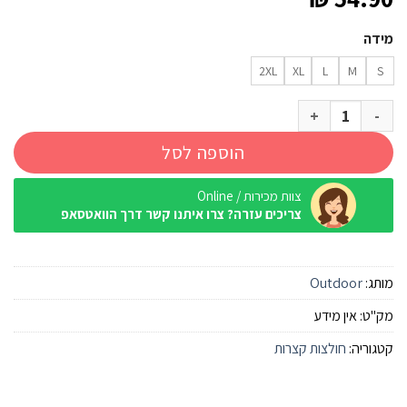
מידה
2XL
XL
L
M
S
כמות של חולצה מנדפת Outdoor Cooper כחול גברים
הוספה לסל
צוות מכירות / Online
צריכים עזרה? צרו איתנו קשר דרך הוואטסאפ
מותג:
Outdoor
מק"ט:
אין מידע
קטגוריה:
חולצות קצרות