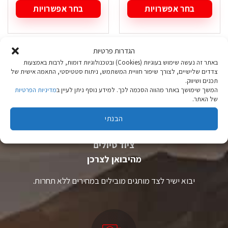
בחר אפשרויות
בחר אפשרויות
למוצר
למוצר
זה
זה
יש
יש
הגדרות פרטיות
מספר
מספר
סוגים.
סוגים.
באתר זה נעשה שימוש בעוגיות (Cookies) ובטכנולוגיות דומות, לרבות באמצעות
ניתן
ניתן
צדדים שלישיים, לצורך שיפור חוויית המשתמש, ניתוח סטטיסטי, התאמה אישית של
לבחור
לבחור
תכנים ושיווק.
את
את
המשך שימושך באתר מהווה הסכמה לכך. למידע נוסף ניתן לעיין ב
מדיניות הפרטיות
האפשרויות
האפשרויות
של האתר.
בעמוד
בעמוד
המוצר
המוצר
הבנתי
ציוד טיולים
מהיבואן לצרכן
יבוא ישיר לצד מותגים מובילים במחירים ללא תחרות.