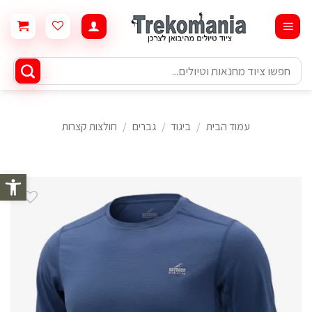
Ski
t
conten
חיפוש
עבור:
עמוד הבית
/
ביגוד
/
גברים
/
חולצות קצרות
פתח סרגל 