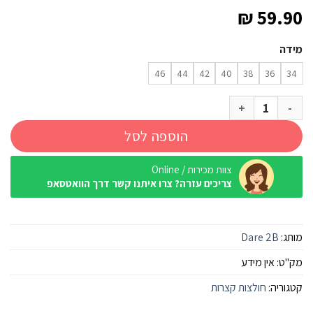
₪
59.90
מידה
46
44
42
40
38
36
34
כמות של חולצה מנדפת Dare2B Vigilant Tee Tibetan Red נשים
הוספה לסל
צוות מכירות / Online
צריכים עזרה? צרו איתנו קשר דרך הוואטסאפ
מותג:
Dare 2B
מק"ט:
אין מידע
קטגוריה:
חולצות קצרות