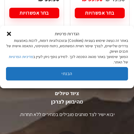
המקורי
הנוכחי
היה:
הוא:
בחר אפשרויות
בחר אפשרויות
₪ 39.90.
₪ 49.90.
למוצר
למוצר
זה
זה
יש
יש
הגדרות פרטיות
מספר
מספר
באתר זה נעשה שימוש בעוגיות (Cookies) ובטכנולוגיות דומות, לרבות באמצעות
סוגים.
סוגים.
צדדים שלישיים, לצורך שיפור חוויית המשתמש, ניתוח סטטיסטי, התאמה אישית של
ניתן
ניתן
תכנים ושיווק.
לבחור
לבחור
המשך שימושך באתר מהווה הסכמה לכך. למידע נוסף ניתן לעיין ב
מדיניות הפרטיות
את
את
של האתר.
האפשרויות
האפשרויות
בעמוד
בעמוד
הבנתי
המוצר
המוצר
ציוד טיולים
מהיבואן לצרכן
יבוא ישיר לצד מותגים מובילים במחירים ללא תחרות.