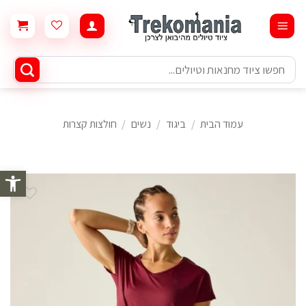
Ski
t
conten
חיפוש
עבור:
עמוד הבית
/
ביגוד
/
נשים
/
חולצות קצרות
פתח סרגל 