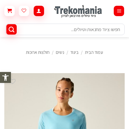
Ski
t
conten
חיפוש
עבור:
עמוד הבית
/
ביגוד
/
נשים
/
חולצות ארוכות
פתח סרגל 