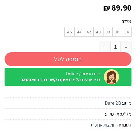
₪
89.90
מידה
46
44
42
40
38
36
34
כמות של חולצה מנדפת שרוול ארוך Dare2B Nimble כחול נורדי נשים
הוספה לסל
צוות מכירות / Online
צריכים עזרה? צרו איתנו קשר דרך הוואטסאפ
מותג:
Dare 2B
מק"ט:
אין מידע
קטגוריה:
חולצות ארוכות