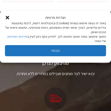
זה
זה
יש
יש
מספר
מספר
סוגים.
סוגים.
הגדרות פרטיות
ניתן
ניתן
באתר זה נעשה שימוש בעוגיות (Cookies) ובטכנולוגיות דומות, לרבות באמצעות
לבחור
לבחור
צדדים שלישיים, לצורך שיפור חוויית המשתמש, ניתוח סטטיסטי, התאמה אישית של
את
את
תכנים ושיווק.
האפשרויות
האפשרויות
המשך שימושך באתר מהווה הסכמה לכך. למידע נוסף ניתן לעיין ב
מדיניות הפרטיות
בעמוד
בעמוד
של האתר.
המוצר
המוצר
הבנתי
ציוד טיולים
מהיבואן לצרכן
יבוא ישיר לצד מותגים מובילים במחירים ללא תחרות.