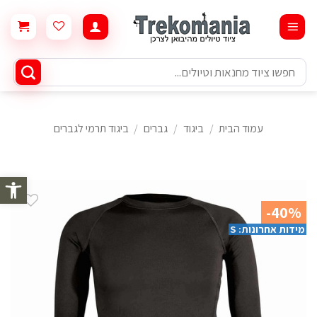
Ski
t
conten
חיפוש
עבור:
עמוד הבית
/
ביגוד
/
גברים
/
ביגוד תרמי לגברים
פתח סרגל 
-40%
מידות אחרונות: S