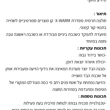
תיאור :
חולצה תרמית מסדרת X-WARM קו מוצרים ספורטיביים לשהייה
בתנאי קור קיצוני.
מיועדת לתפקד כשכבת ביניים מבודדת או כשכבה ראשונה טבה
וחמה במיוחד
תכונות עקריות :
-כושר בידוד גבוה
-יכולת איוורור יוצאת דופן.
-מבנה הבד יוצר מערכת המאיצה את נידוף הזיעה ומעבירות אותן
אל שכבת הבד השנייה
-הזיעה נמתחת על שטח פנים רחב פי כמה מגודלם המקורי של
הטיפות ומתנדפת במהירות החוצה
תכונות נוספות :
-טכנולגיית מכנית גבוהה לנוחות מירבית בעת פעילות
-מגע רך ונעים הנשמר גם לאחר שימוש ממושך וכביסות רבות