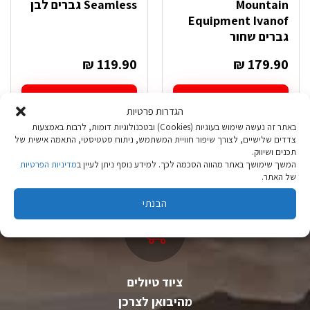
Mountain
Seamless גברים לבן
Equipment Ivanof
גברים שחור
₪
119.90
₪
179.90
בחר אפשרויות
בחר אפשרויות
הגדרות פרטיות
למוצר
למוצר
זה
זה
באתר זה נעשה שימוש בעוגיות (Cookies) ובטכנולוגיות דומות, לרבות באמצעות
צדדים שלישיים, לצורך שיפור חוויית המשתמש, ניתוח סטטיסטי, התאמה אישית של
יש
יש
תכנים ושיווק.
מספר
מספר
המשך שימושך באתר מהווה הסכמה לכך. למידע נוסף ניתן לעיין ב
מדיניות הפרטיות
סוגים.
סוגים.
של האתר.
ניתן
ניתן
לבחור
לבחור
הבנתי
את
את
האפשרויות
האפשרויות
בעמוד
בעמוד
המוצר
המוצר
ציוד טיולים
מהיבואן לצרכן