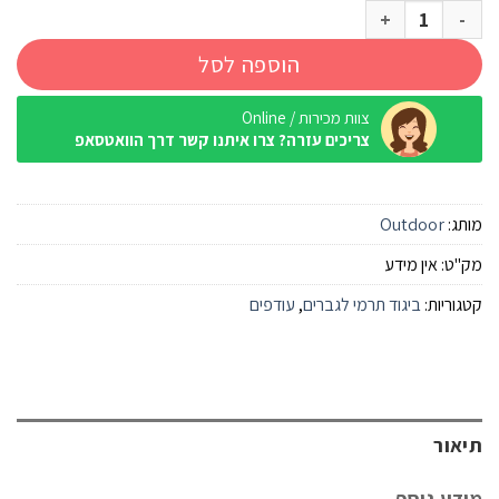
כמות של חולצה טרמית שחור Outdoor X-warm גברים
הוספה לסל
צוות מכירות / Online
צריכים עזרה? צרו איתנו קשר דרך הוואטסאפ
מותג:
Outdoor
מק"ט:
אין מידע
קטגוריות:
ביגוד תרמי לגברים
,
עודפים
תיאור
מידע נוסף