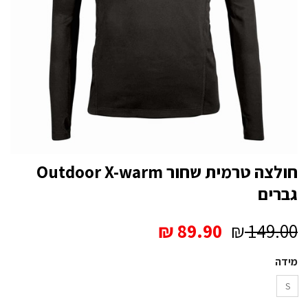
חולצה טרמית שחור Outdoor X-warm
גברים
המחיר
המחיר
₪
89.90
₪
149.00
המקורי
הנוכחי
מידה
היה:
הוא:
₪ 89.90.
₪ 149.00.
S