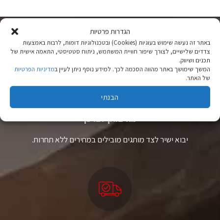
יש
יש
מספר
מספר
סוגים.
סוגים.
הגדרות פרטיות
ניתן
ניתן
לבחור
לבחור
באתר זה נעשה שימוש בעוגיות (Cookies) ובטכנולוגיות דומות, לרבות באמצעות
את
את
צדדים שלישיים, לצורך שיפור חוויית המשתמש, ניתוח סטטיסטי, התאמה אישית של
האפשרויות
האפשרויות
תכנים ושיווק.
המשך שימושך באתר מהווה הסכמה לכך. למידע נוסף ניתן לעיין ב
מדיניות הפרטיות
בעמוד
בעמוד
של האתר.
המוצר
המוצר
הבנתי
ציוד טיולים
מהיבואן לצרכן
יבוא ישיר לצד מותגים מובילים במחירים ללא תחרות.