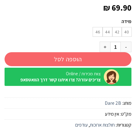
₪
69.90
מידה
46
44
42
40
כמות של חולצה ארוכה מנדפת Dare2B Discern Tee Peach Bloom נשים
הוספה לסל
צוות מכירות / Online
צריכים עזרה? צרו איתנו קשר דרך הוואטסאפ
מותג:
Dare 2B
מק"ט:
אין מידע
קטגוריות:
חולצות ארוכות
,
עודפים