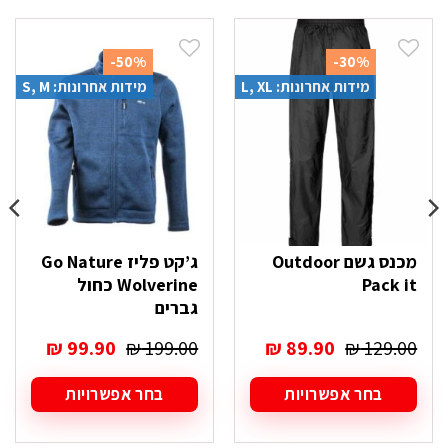
-50%
-30%
מידות אחרונות: L, XL
מידות אחרונות: S, M
מכנס גשם Outdoor
ג’קט פליז Go Nature
Pack it
Wolverine כחול
גברים
המחיר
המחיר
המחיר
המחיר
₪
99.90
₪
199.00
₪
89.90
₪
129.00
המקורי
הנוכחי
המקורי
הנוכחי
היה:
הוא:
היה:
הוא:
בחר אפשרויות
בחר אפשרויות
₪ 99.90.
₪ 199.00.
₪ 89.90.
₪ 129.00.
למוצר
למוצר
זה
זה