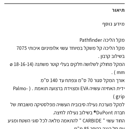
תיאור
מידע נוסף
מקל הליכה Pathfinder
מקל הליכה קל משקל במיוחד עשוי אלומיניום איכותי 7075
בשילוב קרבון .
המקל מחולק לשלושה חלקים בעלי קוטר משתנה (ø 18-16-14
mm ) .
אורך המקל סגור 70 ס"מ ונפתח עד 140 ס"מ
ידית האחיזה עשויה EVA ומצוידת ברצועה תואמת . ( Palmo-
grip )
למקל מערכת נעילה סיבובית העשויה מפלסטיקה משובחת של
חברת DuPont® בשילוב נעילת לחיצה.
החוד עשוי " CARBIDE " להתאמה מלאה לכל סוגי השטח ומגיע
עם סל הגנה ברוחב 85 מ"מ.