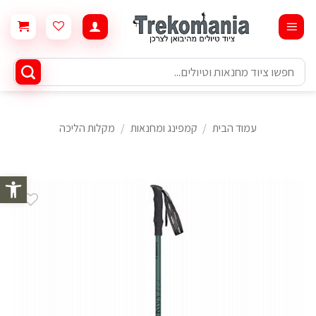
Ski
t
conten
חיפוש
עבור:
עמוד הבית
/
קמפינג ומחנאות
/
מקלות הליכה
פתח סרגל 