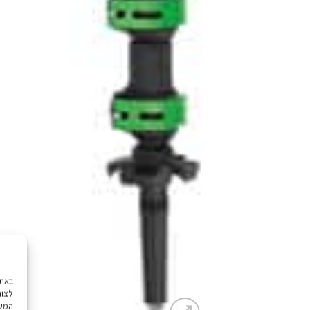
לצור
המשך