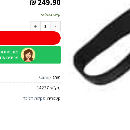
₪
249.90
קיים במלאי
כמות של זוג מקלות הליכה CAMP Backcountry 3.0 שחור
צוות מכירות / ine
צריכים עזר
מותג:
Camp
מק"ט:
14237
קטגוריה:
מקלות הליכה