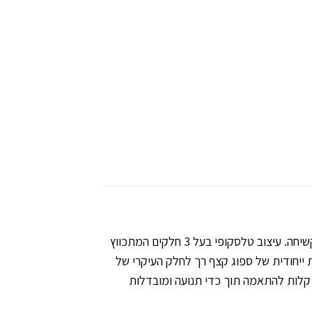
ה-Backcountry 3.0 מיועדים למטיילים המחפשים מקסימום יציבות, חוזק ועמידות. בנויים סגסוגת אלומיניום יציבה וקשיחה. עיצוב טלסקופי בעל 3 חלקים המתכווץ
ת ייחודית של ספוג קצף רך לחלק העיקרי של
ד קלות להתאמה תוך כדי תנועה ומובדלות