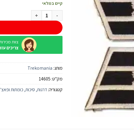
קיים במלאי
כמות של זוג דרגות לוחם חוד סמל 
צוות מכירות / ine
צריכים עזר
מותג:
Trekomania
מק"ט:
14605
קטגוריה:
דרגות, סיכות, כומתות ופאצ'י