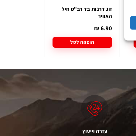
זוג דרגות בד רב"ט חיל
סיכת כומתה ח
האוויר
₪
19.90
₪
6.90
הוספה לסל
הוספה
עזרה וייעוץ