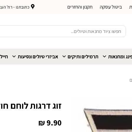
ת
ביטול עסקה
תקנון והחזרים
כתובתנו - רח' העצמאות 
חיפוש
עבור:
נג ומחנאות
תרמילים ותיקים
אביזרי טיולים ונסיעות
חייל
ם
זוג דרגות לוחם חו
₪
9.90