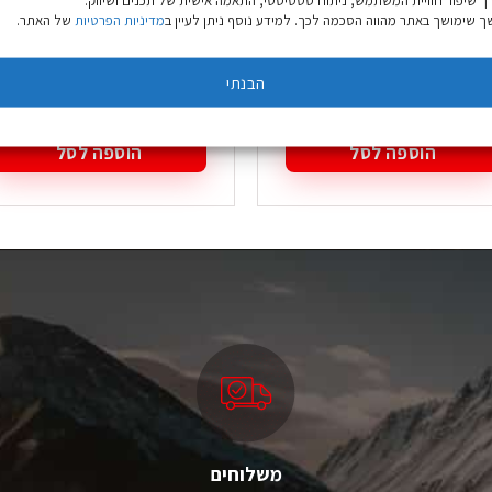
ך שיפור חוויית המשתמש, ניתוח סטטיסטי, התאמה אישית של תכנים ושיווק.
 שימושך באתר מהווה הסכמה לכך. למידע נוסף ניתן לעיין ב
מדיניות הפרטיות
של האתר.
יכת כומתה חיל תותחנים
זוג דרגות בד סמל חיל
האוויר
הבנתי
₪
6.90
₪
19.9
הוספה לסל
הוספה לסל
משלוחים