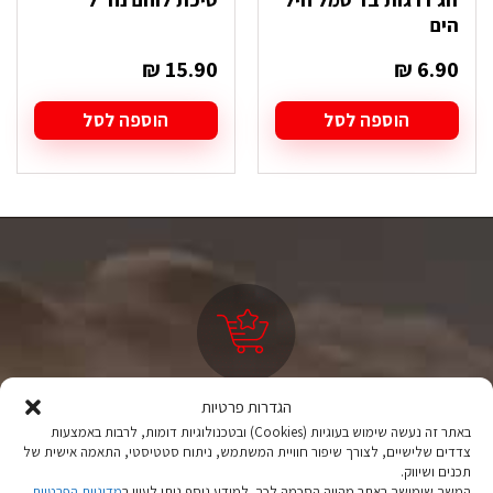
הים
₪
15.90
₪
6.90
הוספה לסל
הוספה לסל
הגדרות פרטיות
ציוד טיולים
באתר זה נעשה שימוש בעוגיות (Cookies) ובטכנולוגיות דומות, לרבות באמצעות
מהיבואן לצרכן
צדדים שלישיים, לצורך שיפור חוויית המשתמש, ניתוח סטטיסטי, התאמה אישית של
תכנים ושיווק.
יבוא ישיר לצד מותגים מובילים במחירים ללא תחרות.
המשך שימושך באתר מהווה הסכמה לכך. למידע נוסף ניתן לעיין ב
מדיניות הפרטיות