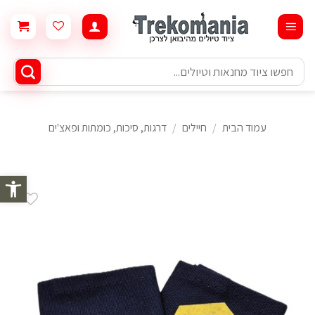
Ski
t
conten
חיפוש
עבור:
עמוד הבית
/
חיילים
/
דרגות, סיכות, כומתות ופאצ'ים
פתח סרגל 