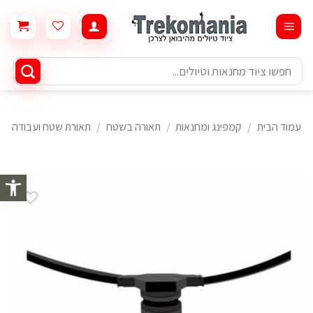
Ski
t
conten
חיפוש
עבור:
עמוד הבית
/
קמפינג ומחנאות
/
תאורה בשטח
/
תאורת שטח ועבודה
פתח סרגל 