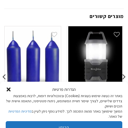
מוצרים קשורים
הגדרות פרטיות
עששית פנס יד
מארז 3 נרות ציטרונלה
באתר זה נעשה שימוש בעוגיות (Cookies) ובטכנולוגיות דומות, לרבות באמצעות
צדדים שלישיים, לצורך שיפור חוויית המשתמש, ניתוח סטטיסטי, התאמה אישית של
UCO
Radiant 200 Lumens
תכנים ושיווק.
המשך שימושך באתר מהווה הסכמה לכך. למידע נוסף ניתן לעיין ב
מדיניות הפרטיות
₪
34.90
₪
249.90
של האתר.
הוספה לסל
הוספה לסל
הבנתי