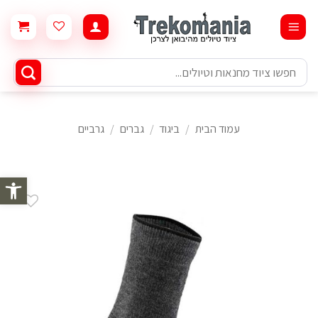
Ski
t
conten
חיפוש
עבור:
עמוד הבית
/
ביגוד
/
גברים
/
גרביים
פתח סרגל 