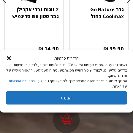
גרב Go Nature
2 זוגות גרבי אקרילן
Coolmax כחול
גבר סטון ווש סריגמיש
₪
14.90
₪
39.90
הגדרות פרטיות
בחר אפשרויות
בחר אפשרויות
באתר זה נעשה שימוש בעוגיות (Cookies) ובטכנולוגיות דומות, לרבות באמצעות
למוצר
למוצר
צדדים שלישיים, לצורך שיפור חוויית המשתמש, ניתוח סטטיסטי, התאמה אישית של
זה
זה
תכנים ושיווק.
יש
יש
המשך שימושך באתר מהווה הסכמה לכך. למידע נוסף ניתן לעיין ב
מדיניות הפרטיות
של האתר.
מספר
מספר
סוגים.
סוגים.
הבנתי
ניתן
ניתן
לבחור
לבחור
את
את
האפשרויות
האפשרויות
בעמוד
בעמוד
המוצר
המוצר