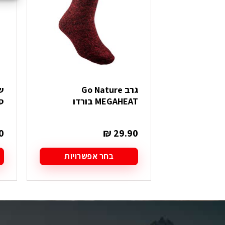
גרב Go Nature
ש
MEGAHEAT בורדו
ס
0
₪
29.90
בחר אפשרויות
למוצר
ל
זה
ז
יש
י
מספר
מ
סוגים.
סו