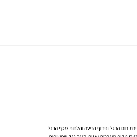
רת חום הרגל ונידוף הזיעה והלחות מכף הרגל
ורי נידוף מוגברים ואזורי הגנה נגד שפשופים