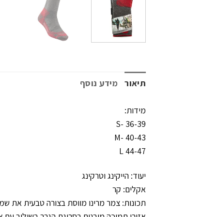
תיאור
מידע נוסף
מידות:
S- 36-39
M- 40-43
L 44-47
יעוד: הייקינג וטרקינג
אקלים: קר
תכונות: צמר מרינו מווסת בצורה טבעית את שמי
אזורי תמיכה מובנים בסריגת הגרב בשילוב עם אז