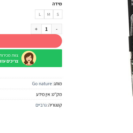
מידה
L
M
S
כמות של גרב צמר מרינו בורדו Go Nature
צוות מכירות / ine
צריכים עזר
מותג:
Go nature
מק"ט:
אין מידע
קטגוריה:
גרביים