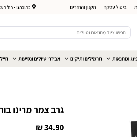
ת
ביטול עסקה
תקנון והחזרים
כתובתנו - רח' העצמאות 
חיפוש
עבור:
נג ומחנאות
תרמילים ותיקים
אביזרי טיולים ונסיעות
חייל
גרב צמר מרינו בורדו Nature
₪
34.90