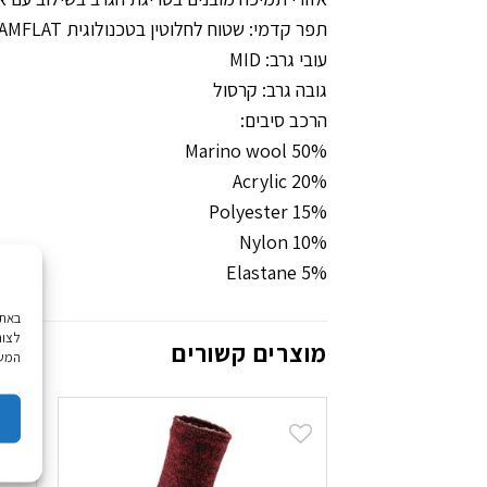
תפר קדמי: שטוח לחלוטין בטכנולוגית SEAMFLAT המגן לחלוטין על האצבעות משפשוף ולחץ של תפר רגיל
עובי גרב: MID
גובה גרב: קרסול
הרכב סיבים:
50% Marino wool
20% Acrylic
15% Polyester
10% Nylon
5% Elastane
לצור
מוצרים קשורים
המשך