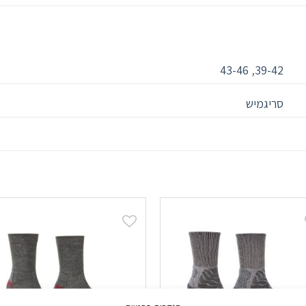
43-46
,
39-42
סריגמיש