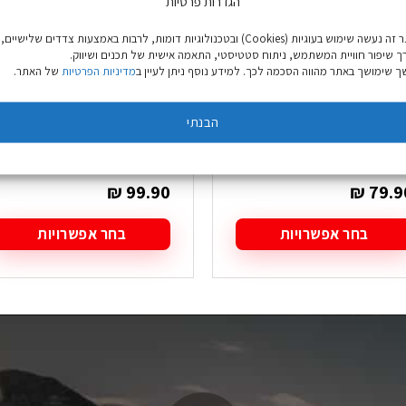
הגדרות פרטיות
באתר זה נעשה שימוש בעוגיות (Cookies) ובטכנולוגיות דומות, לרבות באמצעות צדדים שלישיים,
ך שיפור חוויית המשתמש, ניתוח סטטיסטי, התאמה אישית של תכנים ושיווק.
 שימושך באתר מהווה הסכמה לכך. למידע נוסף ניתן לעיין ב
מדיניות הפרטיות
של האתר.
גרב טיולים Bridgedale
גרב טיולים Bridgedale
Hike LightWeight
Hike LightWeigh
הבנתי
Merino Performance
Merino Comfort Boo
פור
Boot אפור
₪
99.90
₪
79.9
בחר אפשרויות
בחר אפשרויות
מוצר
למוצר
ה
זה
ש
יש
ספר
מספר
גים.
סוגים.
תן
ניתן
בחור
לבחור