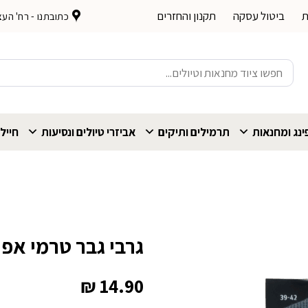
ת
ביטול עסקה
תקנון והחזרים
כתובתנו - רח' העצמאות 
חיפוש
עבור:
נג ומחנאות
תרמילים ותיקים
אביזרי טיולים ונסיעות
חייל
גרבי גבר טרמי אפו
₪
14.90