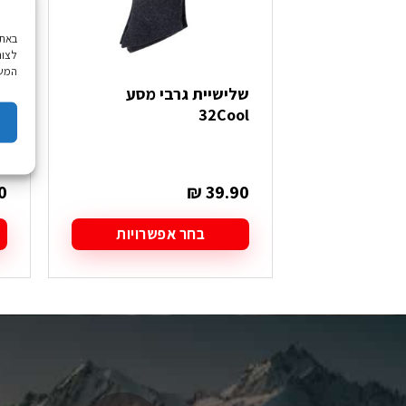
לצור
המשך
שלישיית גרבי מסע
t
32Cool
t
א
0
₪
39.90
בחר אפשרויות
למוצר
ל
זה
ז
יש
י
מספר
מ
סוגים.
סו
ניתן
ני
לבחור
ל