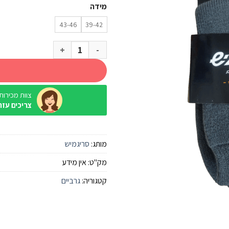
מידה
43-46
39-42
כמות של גרבי גבר טרמי אפור סרי
צוות מכירות / ine
צריכים עזר
מותג:
סריגמיש
מק"ט:
אין מידע
קטגוריה:
גרביים