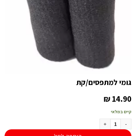
גומי למתפסים/קת
₪
14.90
קיים במלאי
כמות של גומי למתפסים/קת