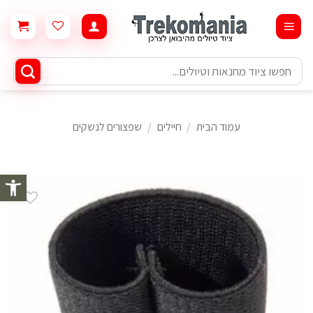
Ski
t
conten
חיפוש
עבור:
עמוד הבית
/
חיילים
/
שפצורים לנשקים
פתח סרגל 