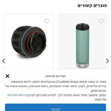
מוצרים קשורים
תרמוס כוס Klean
סנן מים Grayl
הגדרות פרטיות
Geopress
Kanteen TKWide
באתר זה נעשה שימוש בעוגיות (Cookies) ובטכנולוגיות דומות, לרבות באמצעות
Cafe 592 מ"ל חם-קר
צדדים שלישיים, לצורך שיפור חוויית המשתמש, ניתוח סטטיסטי, התאמה אישית של
תכנים ושיווק.
₪
109.90
₪
169.90
המשך שימושך באתר מהווה הסכמה לכך. למידע נוסף ניתן לעיין ב
מדיניות הפרטיות
של האתר.
בחר אפשרויות
הוספה לסל
הבנתי