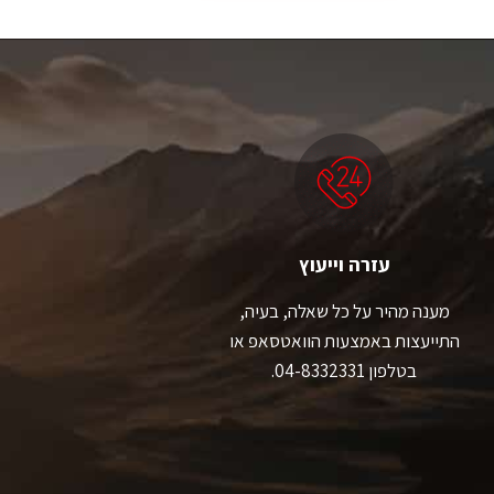
יש
מספר
סוגים.
ניתן
לבחור
את
האפשרויות
בעמוד
המוצר
עזרה וייעוץ
מענה מהיר על כל שאלה, בעיה,
התייעצות באמצעות הוואטסאפ או
בטלפון 04-8332331.