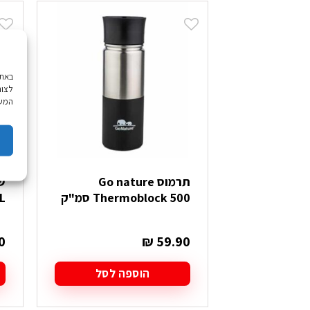
לצור
המשך
תרמוס Go nature
Thermoblock 500 סמ"ק
L
0
₪
59.90
הוספה לסל