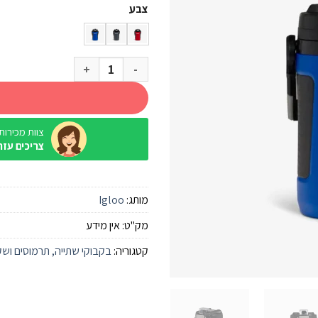
צבע
כמות של בקבוק שתיה Igloo Sport 1900 מ"ל
צוות מכירות / ine
צריכים עזר
מותג:
Igloo
מק"ט:
אין מידע
קטגוריה:
בקבוקי שתייה, תרמוסים ושק