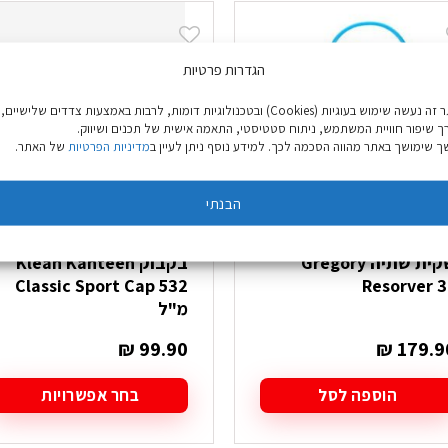
הגדרות פרטיות
באתר זה נעשה שימוש בעוגיות (Cookies) ובטכנולוגיות דומות, לרבות באמצעות צדדים שלישיים,
ך שיפור חוויית המשתמש, ניתוח סטטיסטי, התאמה אישית של תכנים ושיווק.
 שימושך באתר מהווה הסכמה לכך. למידע נוסף ניתן לעיין ב
מדיניות הפרטיות
של האתר.
הבנתי
שקית שתיה Gregory
בקבוק Klean Kanteen
Classic Sport Cap 532
Resorver 3
מ"ל
₪
99.90
₪
179.9
הוספה לסל
בחר אפשרויות
למוצר
זה