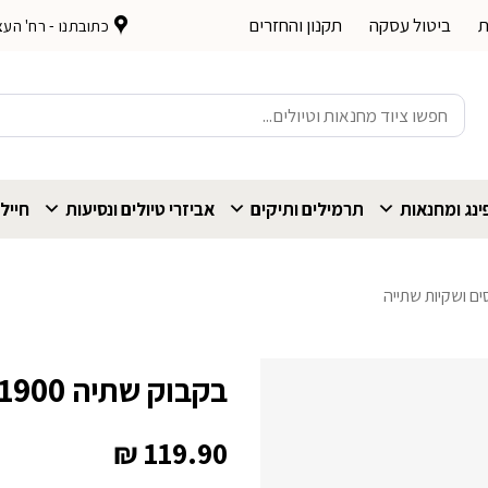
ת
ביטול עסקה
תקנון והחזרים
כתובתנו - רח' העצמאות 
חיפוש
עבור:
נג ומחנאות
תרמילים ותיקים
אביזרי טיולים ונסיעות
חייל
ים ושקיות שתייה
בקבוק שתיה Igloo Sport 1900 מ"ל
₪
119.90