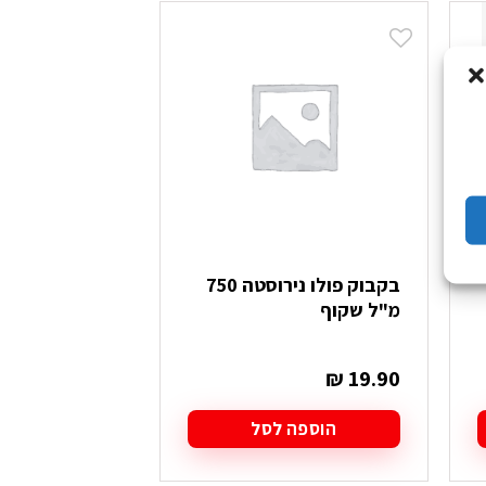
בקבוק פולו נירוסטה 750
מ"ל שקוף
k Tritan 750
סמ”ק
₪
39.90
₪
19.90
הוספה לסל
בחר אפש
למוצר
זה