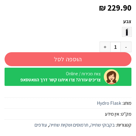
₪
229.90
צבע
כמות של בקבוק שתיה Hydro Flask Wide Mouth 710 מ"ל עם קש
הוספה לסל
צוות מכירות / Online
צריכים עזרה? צרו איתנו קשר דרך הוואטסאפ
מותג:
Hydro Flask
מק"ט:
אין מידע
קטגוריות:
בקבוקי שתייה, תרמוסים ושקיות שתייה
,
עודפים