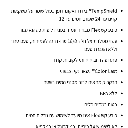
TempShield®️ בידוד ואקום דופן כפול שומר על משקאות
קרים עד 24 שעות, חמים עד 12
כובע קש Flex מבודד עמיד בפני דליפות כשהוא סגור
עשוי מפלדת אל חלד 18/8 פרו-דרגה לעמידות, טעם טהור
וללא העברת טעם
פתח פה רחב ידידותי לקוביות קרח
Color Last™ נשאר נקי וצבעוני
הבקבוק מתאים לרוב מסנני המים בשטח
ללא BPA
בטוח במדיח כלים
כובע קש Flex אינו מיועד לשימוש עם נוזלים חמים
לא לשימוש על כיריים, במיקרוגל או במקפיא