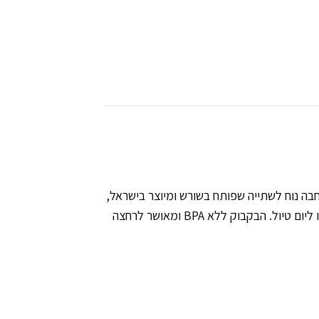
תי ומוגן מנזילות. יש לו פקק קשית רחבה נוח לשתייה שפותח בשורש ומיוצר בישראל,
ידית אחיזה לנוחות מירבית ותלייה על התיק. בקבוקי ECO™ מגיעים בשלושה צבעים מתאימים בול לשימוש במשרד או ליום טיול. הבקבוק ללא BPA ומאושר לרחצה