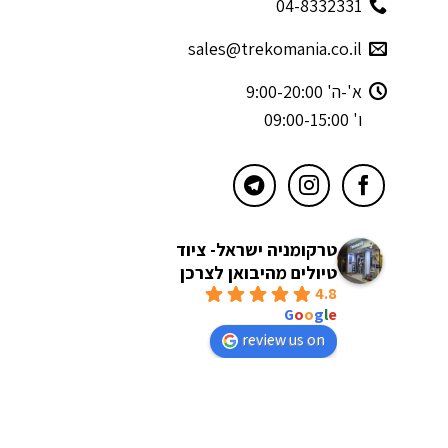
04-8332331
sales@trekomania.co.il
א'-ה' 9:00-20:00
ו' 09:00-15:00
טרקומניה ישראל- ציוד
טיולים מהיבואן לצרכן
4.8
powered by
G
o
o
g
l
e
review us on