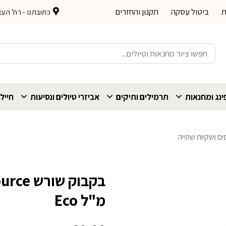
ת
ביטול עסקה
תקנון והחזרים
כתובתנו - רח' העצמאות 
חיפוש
עבור:
נג ומחנאות
תרמילים ותיקים
אביזרי טיולים ונסיעות
חייל
ים ושקיות שתייה
מ"ל Eco