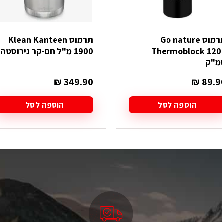
תרמוס Go nature
תרמוס Klean Kanteen
Thermoblock 120
1900 מ"ל חם-קר נירוסטה
מ"ק
₪
349.90
₪
89.9
הוספה לסל
הוספה לסל