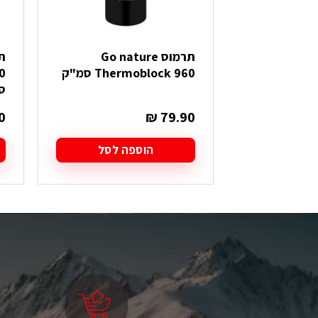
תרמוס Go nature
Thermoblock 960 סמ"ק
0
ס
0
₪
79.90
הוספה לסל