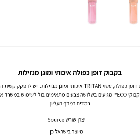
בקבוק דופן כפולה איכותי ומוגן מנזילות
בקבוק ECO™ של שורש הוא בקבוק רב פעמי עם דופן כפולה, עשוי TRITAN איכו
במדיח במדף העליון
יצרן שורש Source
מיוצר בישראל כן