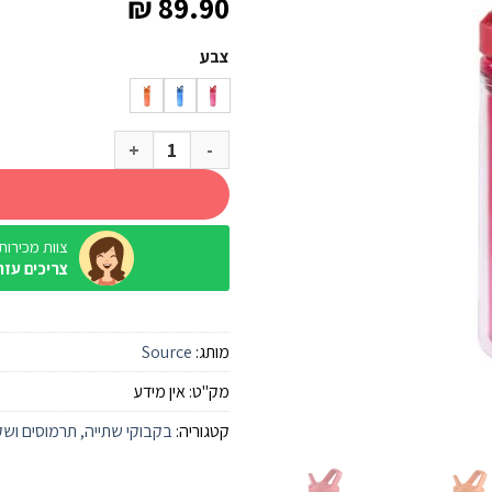
₪
89.90
צבע
כמות של בקבוק שורש Source טריטן דופן כפולה 600 מ"ל Eco
צוות מכירות / ine
צריכים עזר
מותג:
Source
מק"ט:
אין מידע
קטגוריה:
בקבוקי שתייה, תרמוסים ושק