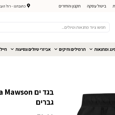
ת
ביטול עסקה
תקנון והחזרים
כתובתנו - רח' העצמאות 
חיפוש
עבור:
נג ומחנאות
תרמילים ותיקים
אביזרי טיולים ונסיעות
חייל
גברים