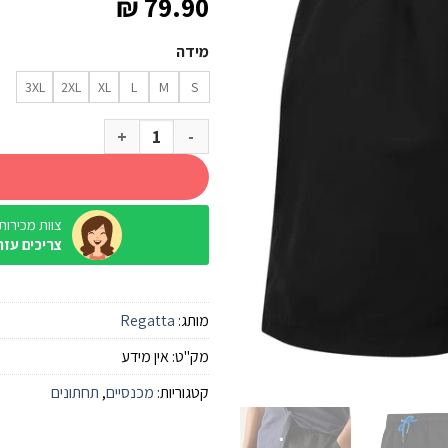
₪
79.90
מידה
3XL
2XL
XL
L
M
S
כמות של בגד ים Regatta Mawson שחור/כחול סוניק גברים
צוות מכירות / ine
צריכים עזר
מותג:
Regatta
מק"ט:
אין מידע
קטגוריות:
מכנסיים
,
תחתונים