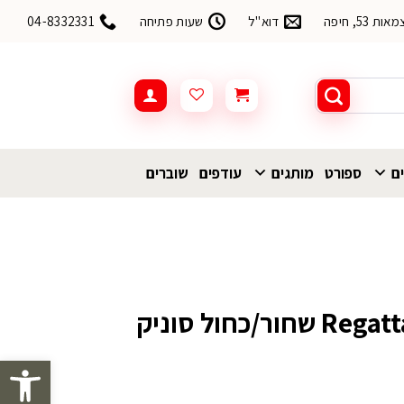
53, חיפה
דוא"ל
שעות פתיחה
04-8332331
ים
ספורט
מותגים
עודפים
שוברים
בגד ים Regatta Mawson שחור/כחול סוניק
פתח סרגל 