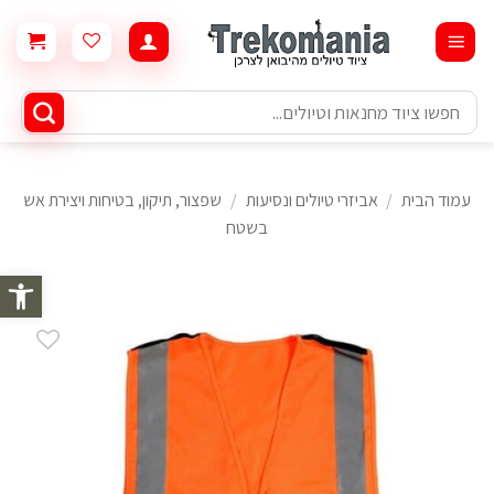
Ski
t
conten
חיפוש
עבור:
עמוד הבית
/
אביזרי טיולים ונסיעות
/
שפצור, תיקון, בטיחות ויצירת אש
בשטח
פתח סרגל 