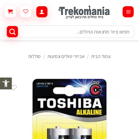
Ski
t
conten
חיפוש
עבור:
עמוד הבית
/
אביזרי טיולים ונסיעות
/
סוללות
פתח סרגל 