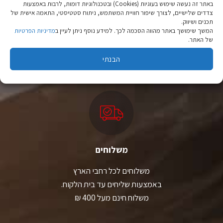
באתר זה נעשה שימוש בעוגיות (Cookies) ובטכנולוגיות דומות, לרבות באמצעות
צדדים שלישיים, לצורך שיפור חוויית המשתמש, ניתוח סטטיסטי, התאמה אישית של
תכנים ושיווק.
ציוד טיולים
המשך שימושך באתר מהווה הסכמה לכך. למידע נוסף ניתן לעיין ב
מדיניות הפרטיות
של האתר.
מהיבואן לצרכן
הבנתי
יבוא ישיר לצד מותגים מובילים במחירים ללא תחרות.
משלוחים
משלוחים לכל רחבי הארץ
באמצעות שליחים עד בית הלקוח.
משלוח חינם מעל 400 ₪