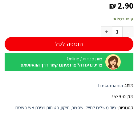
₪
2.90
קיים במלאי
כמות של זוג אטמי אוזניים סיליקון עם קופסת אחסון
הוספה לסל
צוות מכירות / Online
צריכים עזרה? צרו איתנו קשר דרך הוואטסאפ
מותג:
Trekomania
מק"ט:
7539
קטגוריות:
ציוד משלים לחייל
,
שפצור, תיקון, בטיחות ויצירת אש בשטח