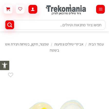
Ski
t
conten
חיפוש
עבור:
עמוד הבית
/
אביזרי טיולים ונסיעות
/
שפצור, תיקון, בטיחות ויצירת אש
בשטח
פתח סרגל 