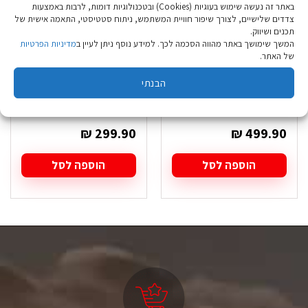
באתר זה נעשה שימוש בעוגיות (Cookies) ובטכנולוגיות דומות, לרבות באמצעות
צדדים שלישיים, לצורך שיפור חוויית המשתמש, ניתוח סטטיסטי, התאמה אישית של
תכנים ושיווק.
המשך שימושך באתר מהווה הסכמה לכך. למידע נוסף ניתן לעיין ב
מדיניות הפרטיות
של האתר.
גרזן Gerber Gator
אולר Kershaw
הבנתי
Barricade
Axe W/Knife Combo
II
₪
299.90
₪
499.90
הוספה לסל
הוספה לסל