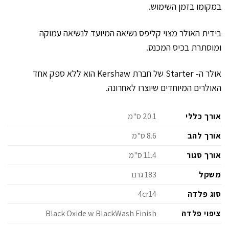
במקומו בזמן השימוש.
בידית האולר מצוי קליפס נשיאה המיועד לנשיאה עמוקה
ומוסתרת בכיס המכנס.
אולר ה- Starter של חברת Kershaw הוא ללא ספק אחד
האולרים המיוחדים שיוצרו לאחרונה.
אורך כללי
20.1 ס"מ
אורך להב
8.6 ס"מ
אורך סגור
11.4 ס"מ
משקל
183 גרם
סוג פלדה
4cr14
ציפוי פלדה
Black Oxide w BlackWash Finish