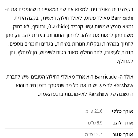
בקצה ידית האולר ניתן למצוא את שני המאפיינים שהופכים את ה-
Barricade מאולר פשוט, לאולר חילוץ. ראשית, בקצה הידית
נמצא מנפץ שמשות עשוי קרביד (Carbide), ובנוסף, לא רחוק
משם ניתן לראות את הלהב לחיתוך החגורות. בעזרת להב זה, ניתן
לחתוך במהירות ובקלות חגורות בטיחות, בגדים וחומרים נוספים.
תודות לעיצובו, להב החילוץ מאוד בטוח לשימוש, הן למחלץ, והן
למחולץ.
אולר ה- Barricade הוא אחד מאולרי החילוץ הטובים שיש לחברת
Kershaw להציע. יש בו את כל מה שנצטרך בזמן חירום והוא
התשובה של Kershaw לאי-מוכנות ברגע האמת.
אורך כללי
21.6 ס"מ
אורך להב
8.9 ס"מ
אורך סגור
12.7 ס"מ