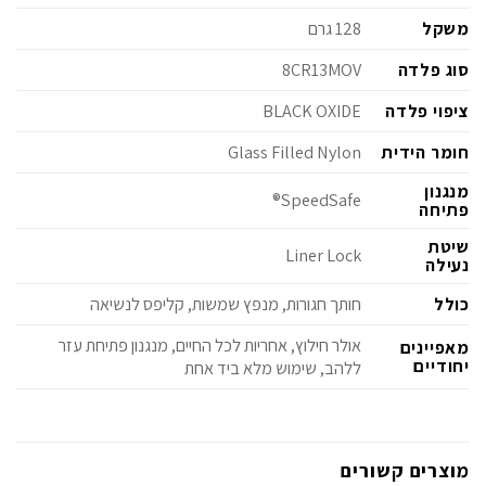
משקל
128 גרם
סוג פלדה
8CR13MOV
ציפוי פלדה
BLACK OXIDE
חומר הידית
Glass Filled Nylon
מנגנון
SpeedSafe®
פתיחה
שיטת
Liner Lock
נעילה
כולל
חותך חגורות, מנפץ שמשות, קליפס לנשיאה
אולר חילוץ, אחריות לכל החיים, מנגנון פתיחת עזר
מאפיינים
יחודיים
ללהב, שימוש מלא ביד אחת
מוצרים קשורים