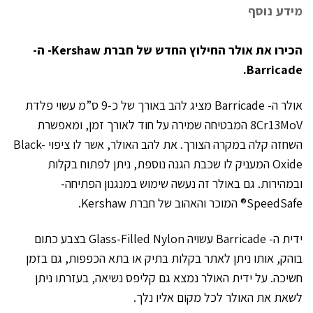
מידע נוסף
הכירו את אולר החילוץ החדש של חברת Kershaw- ה-
Barricade.
אולר ה- Barricade מציג להב באורך של כ-9 ס”מ עשוי פלדת
8Cr13MoV המבטיחה שמירה על חוד לאורך זמן, ומאפשרת
השחזה קלה במקרה הצורך. את להב האולר, אשר לו ציפוי Black-
Oxide המעניק לו שכבת הגנה נוספת, ניתן לפתוח בקלות
ובמהירות. גם באולר זה נעשה שימוש במנגנון הפתיחה-
SpeedSafe® המוכר והאהוב של חברת Kershaw.
ידית ה- Barricade עשויה Glass-Filled Nylon בצבע כתום
בוהק, אותו ניתן לאתר בקלות בתיק או בתא הכפפות, גם בזמן
חשיכה. על ידית האולר נמצא גם קליפס נשיאה, בעזרתו ניתן
לשאת את האולר לכל מקום אליו נלך.