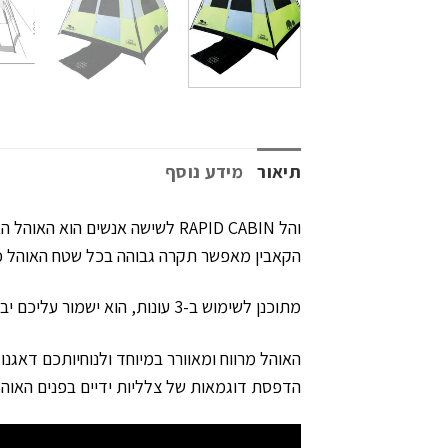
תיאור
מידע נוסף
והל RAPID CABIN לשישה אנשים
הקאבין מאפשר תקרה גבוהה בכל שטח האוהל כך
מתוכנן לשימוש ב-3 עונות, הוא ישמור עליכם יבשים מפני גשמי הסתיו ומאווררים בימי הקיץ הלוהטים. וכל זה בזמן הרכבה של 3 דקות בלבד.
האוהל מרווח ומאוורר במיוחד ולנוחיותכם דאגנו
הדפסת דוגמאות של צלליות ידיים בפנים האוהל