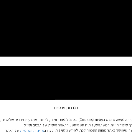
הגדרות פרטיות
באתר זה נעשה שימוש בעוגיות (Cookies) ובטכנולוגיות דומות, לרבות באמצעות צדדים שלישיים,
ך שיפור חוויית המשתמש, ניתוח סטטיסטי, התאמה אישית של תכנים ושיווק.
 שימושך באתר מהווה הסכמה לכך. למידע נוסף ניתן לעיין ב
מדיניות הפרטיות
של האתר.