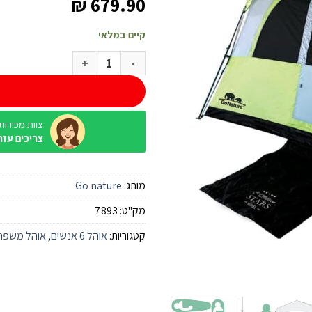
₪
679.90
קיים במלאי
כמות של אוהל Go Nature Rapid Cabin UPF50 ל-6 אנשים
צוות מכירות / ine
צריכים עזר
מותג:
Go nature
מק"ט:
7893
קטגוריות:
אוהל 6 אנשים
,
אוהל משפח