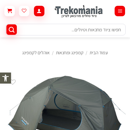
Ski
t
conten
חיפוש
עבור:
עמוד הבית
/
קמפינג ומחנאות
/
אוהלים לקמפינג
פתח סרגל 