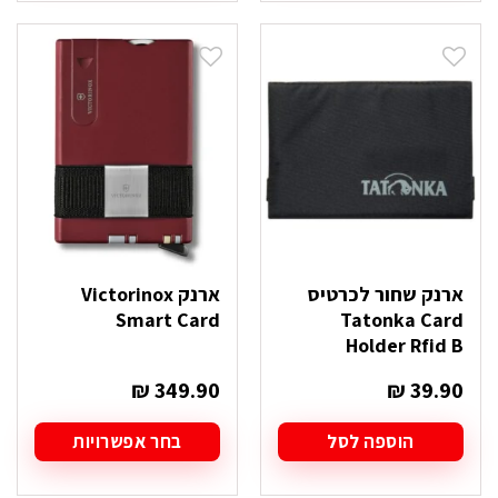
יש
יש
מספר
מספר
סוגים.
סוגים.
ניתן
ניתן
לבחור
לבחור
את
את
האפשרויות
האפשרויות
בעמוד
בעמוד
המוצר
המוצר
ארנק שחור לכרטיס
ארנק Victorinox
Smart Card
Tatonka Card
Holder Rfid B
₪
349.90
₪
39.90
הוספה לסל
בחר אפשרויות
למוצר
זה