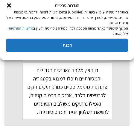
(ולקרו) מהירה וקלילה, דרך ארנקים עם
הגדרות פרטיות
באתר זה נעשה שימוש בעוגיות (Cookies) ובטכנולוגיות דומות, לרבות באמצעות
רוכסן היקפי המבטיח שדבר לא יפול, ועד
צדדים שלישיים, לצורך שיפור חוויית המשתמש, ניתוח סטטיסטי, התאמה אישית של
לארנקים חכמים עם מנגנוני שליפה מהירה.
תכנים ושיווק.
המשך שימושך באתר מהווה הסכמה לכך. למידע נוסף ניתן לעיין ב
מדיניות הפרטיות
של האתר.
אני לא אוהב ארנקים גדולים, האם יש
הבנתי
פתרונות קומפקטיים?
בוודאי, מלבד הארנקים הגדולים
והמסורתיים תוכלו למצוא בקטגוריה
פתרונות מינימליסטיים כמו נרתיקים דקים
לכרטיסים בלבד, ארנקים חכמים קטנים,
ואפילו נרתיקים משולבים המיועדים
לנשיאת הטלפון הנייד והכרטיסים יחד.