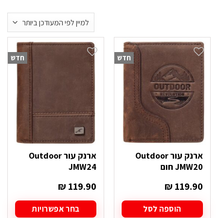
חדש
חדש
ארנק עור Outdoor
ארנק עור Outdoor
JMW20 חום
JMW24
₪
119.90
₪
119.90
הוספה לסל
בחר אפשרויות