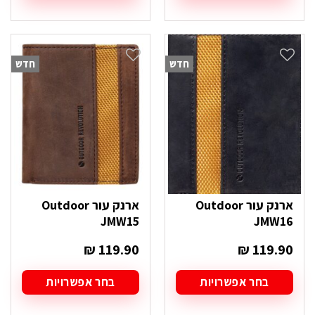
למוצר
זה
יש
מספר
סוגים.
חדש
חדש
ניתן
לבחור
את
האפשרויות
בעמוד
המוצר
ארנק עור Outdoor
ארנק עור Outdoor
JMW15
JMW16
₪
119.90
₪
119.90
בחר אפשרויות
בחר אפשרויות
למוצר
למוצר
זה
זה