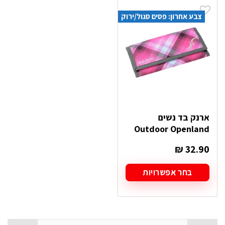
מספר
סוגים.
צבע אחרון: פסים סגול/ירוק
ניתן
לבחור
את
האפשרויות
בעמוד
המוצר
ארנק בד נשים
Outdoor Openland
₪
32.90
בחר אפשרויות
למוצר
זה
יש
מספר
סוגים.