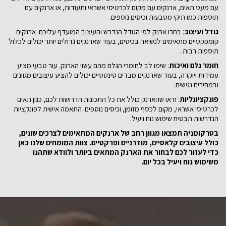
עם מעט תאים, ארנקים עם מקום לכרטיסי אשראי ותעודות, או ארנקים עם
תוספות כמו תיקי מטבעות וכיסים נוספים.
גודל ועיצוב
: בחרו ארנק לפי הגודל הנדרש והעיצוב המועדף עליכם. ארנקים
קומפקטיים מתאימים לנשיאה בכיסים, בעוד שארנקים גדולים יותר יכולים לכלול
תוספות רבות.
חומר גלם ואיכות
: שימו לב לחומרי הגלם מהם עשוי הארנק. עור טבעי מציע
עמידות ויוקרה, בעוד שארנקים מבדים סינטטיים יכולים להציע עיצובים מגוונים
ובמחירים נגישים.
פונקציונליות
: ודאו שהארנק כולל את כל התכונות הדרושות לכם, כגון תאים
לכרטיסי אשראי, מקום לכסף מזומן, וכיסים נוספים. התאמה אישית לפונקציות
הנדרשות תבטיח שימוש נוח ויעיל.
בטרקומניה תמצאו מגוון רחב של ארנקים המתאימים לצרכים שונים,
כולל עיצובים קלאסיים, מודרניים ופרקטיים. צוות המומחים שלנו כאן
כדי לעזור לכם לבחור את הארנק המתאים ביותר ולוודא שתהנו
משימוש נוח ויעיל בכל יום.