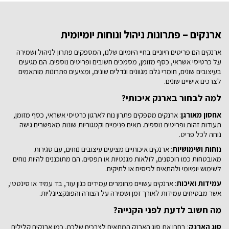
ארנקים – פתרונות ניהול ונוחות יומיומית
ארנקים הם פריטים חיוניים בחיי היומיום שלנו, המספקים פתרון לניהול ושמירה
על כרטיסי אשראי, כסף מזומן, מסמכים חשובים ופריטים נוספים. הם מגיעים
בעיצובים שונים, חומרי גלם מגוונים וגדלים שונים, ומציעים פתרונות מותאמים
לצרכים אישיים שונים.
למה לבחור בארנק איכותי?
אחסון מאורגן
: ארנקים מספקים פתרון נוח לארגון כרטיסי אשראי, כסף מזומן,
תעודות זהות ופריטים נוספים. תאים פנימיים וקטגוריות שונות מאפשרים גישה
נוחה לכל פריט.
נוחות ושימושיות
: ארנקים איכותיים מציעים עיצובים נוחים, עם סגירות
מאובטחות כמו רוכסנים, לולאות מגנטיות או תפסים. הם מתוכננים להיות נוחים
לשימוש יומיומי ולהתאים לכיסים או לתיקים.
עמידות ואיכות
: ארנקים עשויים מחומרים עמידים כגון עור, בד עמיד או סינטטי,
אשר מבטיחים עמידות לאורך זמן ושמירה על הצורה והפונקציונליות.
מה חשוב לדעת לפני הקנייה?
סוג הארנק
: בחרו את סוג הארנק המתאים לצרכים שלכם, כמו ארנקים קלילים