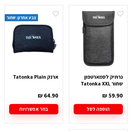
יש
מספר
סוגים.
צבע אחרון: שחור
ניתן
לבחור
את
האפשרויות
בעמוד
המוצר
נרתיק לסמארטפון
ארנק Tatonka Plain
שחור Tatonka XXL
₪
64.90
₪
59.90
הוספה לסל
בחר אפשרויות
למוצר
זה
יש