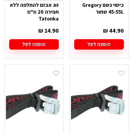
כיסוי גשם Gregory
זוג אבזם להחלפה ללא
45-55L שחור
תפירה 20 מ"מ
Tatonka
₪
14.90
₪
44.90
הוספה לסל
הוספה לסל