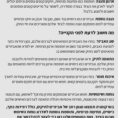
ארגון והגנה
: תוספות כמו מחיצות פנימיות, תיקים קטנים נוספים וכיסים יכולים
לעזור לארגן את הציוד בצורה מסודרת, לשמור על פריטים קטנים ומסמכים
חשובים ולמנוע בלבול.
הגנה נוספת
: אביזרים כמו כיסויים נגד גשם, מגן נגד אבק או תיקי פנימיים
עמידים למים מספקים הגנה נוספת לציוד שלכם ומאריכים את חיי התיק.
מה חשוב לדעת לפני הקנייה?
סוג האביזר
: בחרו את האביזרים המתאימים לצרכים שלכם, כגון רפידות כתף
למניעת כאבים, כיסויים נגד גשם או תוספות ארגון פנימיות. יש לוודא שהאביזרים
מתאימים לסוג התיק שאתם משתמשים בו.
התאמה לתיק
: ודאו שהאביזרים שאתם רוכשים מתאימים למידות ולמבנה
התיק שלכם. אביזרים כמו כיסויים או תוספות ארגון צריכים להיות מתואמים עם
התיק כדי להבטיח פונקציונליות מירבית.
איכות חומר
: בחרו אביזרים מחומרים איכותיים ועמידים, שיבטיחו עמידות לאורך
זמן ותפקוד תקין גם בתנאים קשים. חפשו פריטים עם תפרים חזקים וחומרים
עמידים למים.
נוחות ושימושיות
: חפשו אביזרים שמספקים פתרון נוח וקל לשימוש, עם תכונות
כמו רצועות מתכווננות, סגירות איכותיות ויכולת התאמה לצרכים האישיים שלכם.
בטרקומניה תמצאו מגוון רחב של אביזרים לתיקים, כולל רפידות כתף,
כיסויים, מחיצות פנימיות, ותוספות נוספות לשדרוג נוחות השימוש
וארגון הציוד. צוות המומחים שלנו כאן כדי לעזור לכם לבחור את