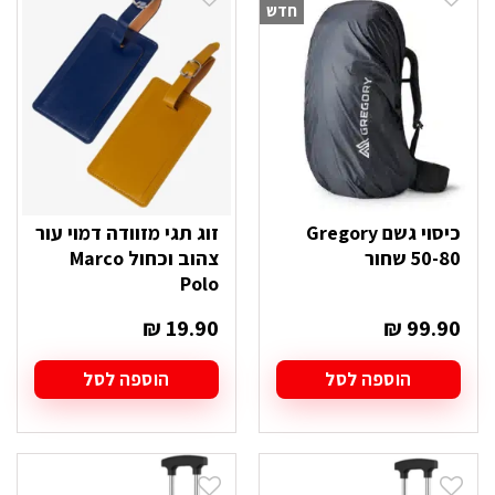
חדש
כיסוי גשם Gregory
זוג תגי מזוודה דמוי עור
50-80 שחור
צהוב וכחול Marco
Polo
₪
19.90
₪
99.90
הוספה לסל
הוספה לסל