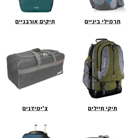
תרמילי ביניים
תיקים אורבניים
תיקי חיילים
צ'ימידנים