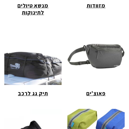
מזוודות
מנשא טיולים
לתינוקות
פאוצ'ים
תיק גג לרכב