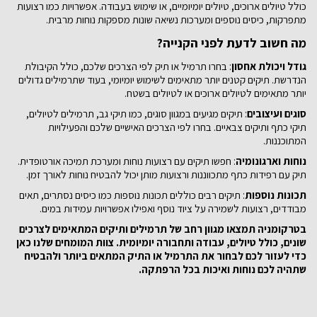
כולל טיולים ארוכים, טיולים יומיומיים, או שימוש בעבודה. אפשרויות כמו רצועות
מתפרקות, כיסים נוספים ומערכות נשיאה שונות מספקות נוחות מרבית.
מה חשוב לדעת לפני הקנייה?
גודל ויכולת אחסון
: בחרו תרמיל או תיק לפי הצרכים שלכם, כולל הקיבולת
הנדרשת. תיקים קטנים יותר מתאימים לשימוש יומיומי, בעוד שתרמילים גדולים
יותר מתאימים לטיולים ארוכים או לטיולים בשטח.
סוגים ועיצובים
: תיקים מגיעים במגוון סוגים, כמו תיקי גב, תרמילים לטיולים,
תיקי כתף ותיקים צבאיים. בחרו לפי הצרכים האישיים שלכם והפעילויות
המתוכננות.
נוחות וארגונומיה
: חפשו תיקים עם רצועות נוחות ומערכת תמיכה אורטופדית.
תיק עם רפידות כתף מתכווננות ורצועות מותן יכול להבטיח נוחות לאורך זמן.
תכונות נוספות
: תיקים רבים כוללים תכונות נוספות כמו כיסים נסתרים, תאים
מבודדים, רצועות לשמירה על ציוד נוסף ואפילו אפשרויות עמידות במים.
בטרקומניה תמצאו מגוון רחב של תרמילים ותיקים המתאימים לצרכים
שונים, כולל טיולים, עבודה ותחבורה יומיומית. צוות המומחים שלנו כאן
כדי לעזור לכם לבחור את התרמיל או התיק המתאים ביותר ולהבטיח
שתהיה לכם נוחות ואיכות בכל הרפתקה.