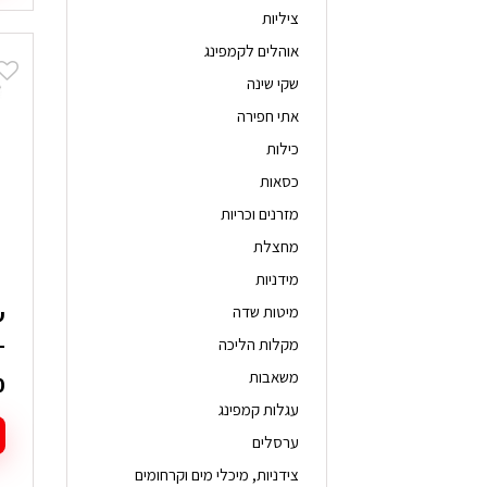
ציליות
אוהלים לקמפינג
שקי שינה
אתי חפירה
כילות
כסאות
מזרנים וכריות
מחצלת
מידניות
מיטות שדה
L
מקלות הליכה
משאבות
0
עגלות קמפינג
ערסלים
צידניות, מיכלי מים וקרחומים