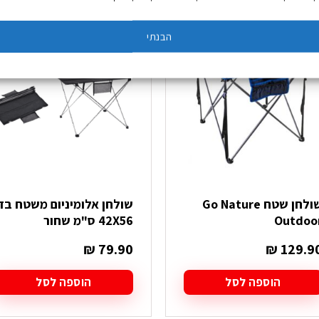
הבנתי
שולחן שטח Go Nature
שולחן אלומיניום משטח בד
Outdoo
42X56 ס"מ שחור
₪
79.90
₪
129.9
הוספה לסל
הוספה לסל