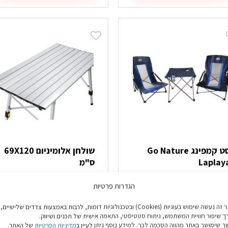
סט קמפינג Go Nature
שולחן אלומיניום 69X120
Laplay
ס"מ
₪
379.90
₪
279.9
הגדרות פרטיות
הוספה לסל
הוספה לסל
באתר זה נעשה שימוש בעוגיות (Cookies) ובטכנולוגיות דומות, לרבות באמצעות צדדים שלישיים,
ך שיפור חוויית המשתמש, ניתוח סטטיסטי, התאמה אישית של תכנים ושיווק.
 שימושך באתר מהווה הסכמה לכך. למידע נוסף ניתן לעיין ב
מדיניות הפרטיות
של האתר.