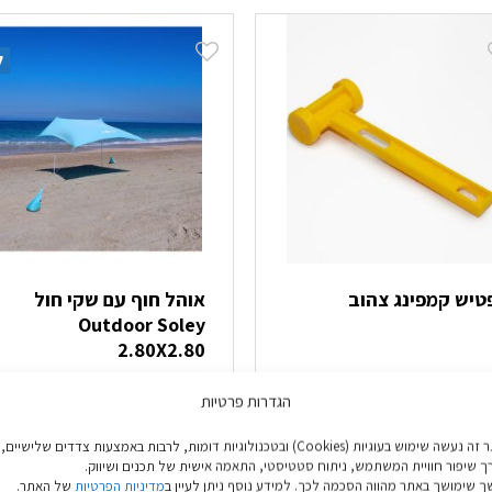
ל
טיש קמפינג צהוב
אוהל חוף עם שקי חול
Outdoor Soley
2.80X2.80
₪
249.90
₪
9.9
הגדרות פרטיות
הוספה לסל
בחר אפשרויות
באתר זה נעשה שימוש בעוגיות (Cookies) ובטכנולוגיות דומות, לרבות באמצעות צדדים שלישיים,
ך שיפור חוויית המשתמש, ניתוח סטטיסטי, התאמה אישית של תכנים ושיווק.
למוצר
 שימושך באתר מהווה הסכמה לכך. למידע נוסף ניתן לעיין ב
מדיניות הפרטיות
של האתר.