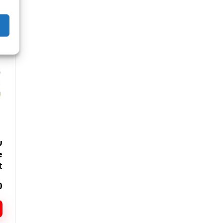
ע
e
t
0