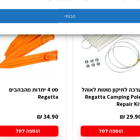
זה
יש
הבנתי
מספר
סוגים.
ניתן
לבחור
את
האפשרויות
בעמוד
המוצר
רכה לתיקון מוטות לאוהל
סט 4 יתדות מהבהבים
Regatta
Regatta Camping Pol
Repair Ki
₪
34.90
₪
29.9
הוספה לסל
הוספה לסל