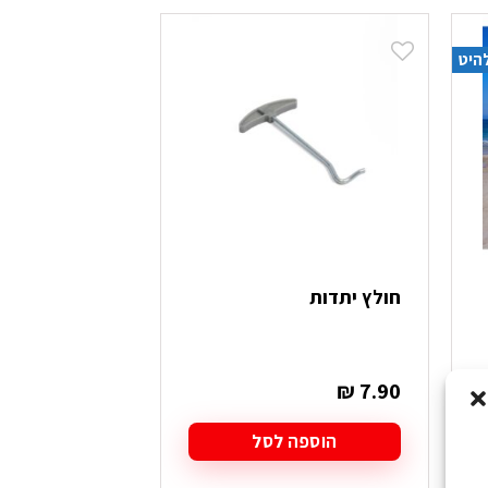
היט
חולץ יתדות
₪
7.90
הוספה לסל