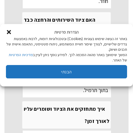
חוזר.
האם ציוד השירותים והרחצה כבד
ומתאים לטרקים רגליים?
הגדרות פרטיות
באתר זה נעשה שימוש בעוגיות (Cookies) ובטכנולוגיות דומות, לרבות באמצעות
צדדים שלישיים, לצורך שיפור חוויית המשתמש, ניתוח סטטיסטי, התאמה אישית של
מוצרים כמו אוהלי מקלחת וכסאות אסלה
תכנים ושיווק.
המשך שימושך באתר מהווה הסכמה לכך. למידע נוסף ניתן לעיין ב
מדיניות הפרטיות
מיועדים בעיקר לקמפינג שבו מגיעים עם
של האתר.
רכב עד לנקודת הלינה. עם זאת, מקלחות
הבנתי
שטח ריקות ממים וכיורי שטח מתקפלים הם
קלים מאוד ובהחלט מתאימים לנשיאה
בתוך תרמיל.
איך מתחזקים את הציוד ושומרים עליו
לאורך זמן?