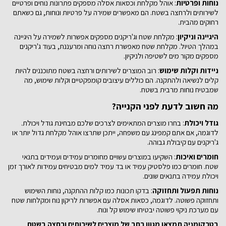
נוחות ופרטיות
: אוהל מקלחת וכסאות אסלה מספקים פתרונות נוחים ופרטיים
לשירותים ולרחצה בשטח. הם מאפשרים שמירה על פרטיות ונוחות, גם כשאתם
רחוקים מהבית.
היגיינה וניקיון
: מקלחת שטח וג'ריקנים מספקים אפשרות לשמירה על היגיינה
במהלך הטיול. מקלחת שטח מאפשרת רחצה נוחה ומרעננת, בעוד ג'ריקנים
מספקים מקור מים לשטיפה ולניקיון.
ניידות וקלות שימוש
: רוב המוצרים לשירותים ורחצה בשטח מתוכננים להיות
קלים לנשיאה ולהתקנה. הם כוללים עיצובים קומפקטיים וקלות שימוש, מה
שמבטיח נוחות מרבית בשטח.
מה חשוב לדעת לפני הקנייה?
גודל ויכולת
: בחרו מוצרים המתאימים לצרכים שלכם מבחינת גודל ויכולת.
לדוגמה, אם אתם קמפינג עם משפחה, ייתכן שתרצו אוהל מקלחת גדול יותר או
ג'ריקנים עם קיבולת גבוהה.
חומרים ואיכות
: השקיעו במוצרים עשויים מחומרים עמידים ועמידים בתנאי
שטח. חומרים כמו פלסטיק עמיד או בד עמיד למים מבטיחים עמידות לאורך זמן
ויכולת עמידה בתנאים שונים.
נוחות תפעול ותחזוקה
: בדקו תכונות כמו קלות ההתקנה, נוחות השימוש
ותחזוקה פשוטה. לדוגמה, כסאות אסלה עם אפשרות לריקון נוח ומקלחות שטח
עם מערכת ניקוי פשוטה יבטיחו שימוש קל ונוח.
בטרקומניה תמצאו מגוון רחב של מוצרים לשירותים ורחצה בשטח