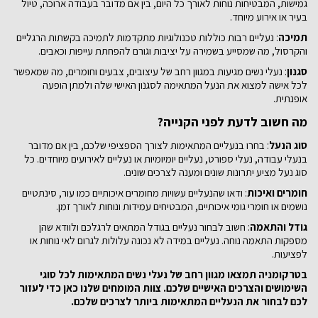
גמישות, המבטיחות נוחות לאורך כל היום, בין אם מדובר בעבודה ארוכה, טיול
בעיר או אירוע מיוחד.
תמיכה
: נעליים רבות כוללות טכנולוגיות מתקדמות לתמיכה בקשתות הרגליים
והקרסול, מה שמסייע בשמירה על יציבות וגורם להפחתת עייפות וכאבים.
סגנון
: נעלי נשים מגיעות במגוון רחב של עיצובים, צבעים וחומרים, מה שמאפשר
לכל אישה למצוא את הנעל המתאימה לסגנון האישי שלה ולמתן הופעה
אופנתית.
מה חשוב לדעת לפני הקנייה?
סוג הנעל
: בחרו בנעליים המתאימות לצורך הספציפי שלכם, בין אם מדובר
בנעלי עבודה, נעלי ספורט, נעליים יומיומיות או נעליים לאירועים מיוחדים. כל
סוג נעל מציע יתרונות שונים ומענה לצרכים שונים.
חומרים ואיכות
: ודאו שהנעליים עשויות מחומרים איכותיים כמו עור, סינתטיים
נושמים או חומרי גומי איכותיים, המבטיחים עמידות ונוחות לאורך זמן.
גודל והתאמה
: חשוב לבחור נעליים בגודל המתאים לרגלכם ולוודא שהן
מספקות התאמה נוחה. נעליים במידה לא נכונה עלולות לגרום לאי נוחות או
לפציעות.
בטרקומניה תמצאו מגוון רחב של נעלי נשים המתאימות לכל סוגי
השימושים והצרכים האישיים שלכם. צוות המומחים שלנו כאן כדי לעזור
לכם לבחור את הנעליים המתאימות ביותר לצרכים שלכם.