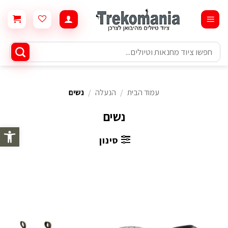
Ski
t
conten
חיפוש
עבור:
עמוד הבית
/
הנעלה
/
נשים
נשים
פתח סרגל 
סינון