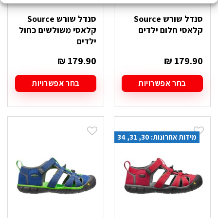
סנדל שורש Source
סנדל שורש Source
קלאסי חלום ילדים
קלאסי משולשים כחול
ילדים
₪
179.90
₪
179.90
בחר אפשרויות
בחר אפשרויות
למוצר
למוצר
זה
זה
יש
יש
מספר
מספר
סוגים.
סוגים.
מידות אחרונות: 30, 31, 34
ניתן
ניתן
לבחור
לבחור
את
את
האפשרויות
האפשרויות
בעמוד
בעמוד
המוצר
המוצר