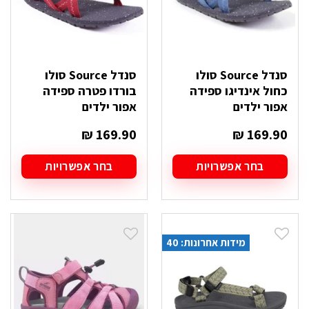
המוצר
המוצר
סנדל Source סולו
סנדל Source סולו
כחול אינדיגו ספידה
בורדו פטרה ספידה
אפור ילדים
אפור ילדים
₪
169.90
₪
169.90
בחר אפשרויות
בחר אפשרויות
למוצר
למוצר
זה
זה
יש
יש
מספר
מספר
סוגים.
סוגים.
מידות אחרונות: 40
ניתן
ניתן
לבחור
לבחור
את
את
האפשרויות
האפשרויות
בעמוד
בעמוד