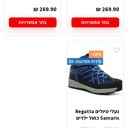
₪
269.90
₪
269.90
בחר אפשרויות
בחר אפשרויות
למוצר
למוצר
זה
זה
יש
יש
מספר
מספר
סוגים.
סוגים.
-10%
ניתן
ניתן
מידות אחרונות: 30
לבחור
לבחור
את
את
האפשרויות
האפשרויות
בעמוד
בעמוד
המוצר
המוצר
נעלי טיולים Regatta
Samaris כחול ילדים