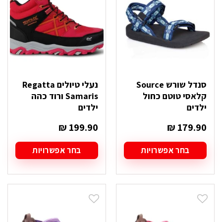
את
את
האפשרויות
האפשרויות
בעמוד
בעמוד
המוצר
המוצר
סנדל שורש Source
נעלי טיולים Regatta
קלאסי טוטם כחול
Samaris ורוד כהה
ילדים
ילדים
₪
199.90
₪
179.90
בחר אפשרויות
בחר אפשרויות
למוצר
למוצר
זה
זה
יש
יש
מספר
מספר
סוגים.
סוגים.
ניתן
ניתן
לבחור
לבחור