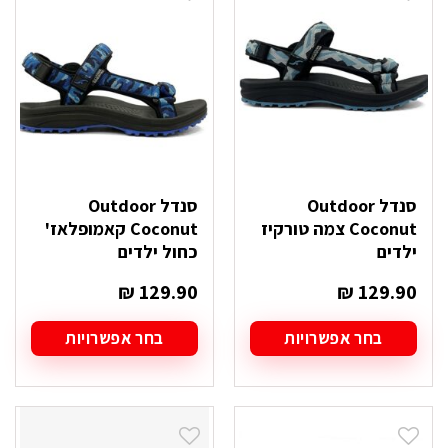
ניתן
ניתן
לבחור
לבחור
את
את
האפשרויות
האפשרויות
בעמוד
בעמוד
המוצר
המוצר
סנדל Outdoor
סנדל Outdoor
Coconut צמה טורקיז
Coconut קאמופלאז'
ילדים
כחול ילדים
₪
129.90
₪
129.90
בחר אפשרויות
בחר אפשרויות
למוצר
למוצר
זה
זה
יש
יש
מספר
מספר
סוגים.
סוגים.