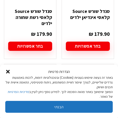
סנדל שורש Source
סנדל שורש Source
קלאסי אינדיאן ילדים
קלאסי רשת שחורה
ילדים
₪
179.90
₪
179.90
בחר אפשרויות
בחר אפשרויות
למוצר
למוצר
זה
זה
יש
יש
מספר
מספר
הגדרות פרטיות
סוגים.
סוגים.
ניתן
ניתן
באתר זה נעשה שימוש בעוגיות (Cookies) ובטכנולוגיות דומות, לרבות באמצעות
צדדים שלישיים, לצורך שיפור חוויית המשתמש, ניתוח סטטיסטי, התאמה אישית של
לבחור
לבחור
תכנים ושיווק.
את
את
המשך שימושך באתר מהווה הסכמה לכך. למידע נוסף ניתן לעיין ב
מדיניות הפרטיות
האפשרויות
האפשרויות
של האתר.
בעמוד
בעמוד
המוצר
המוצר
הבנתי