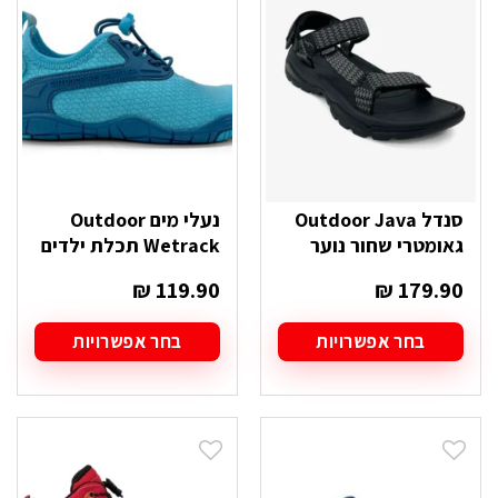
ניתן
ניתן
לבחור
לבחור
את
את
האפשרויות
האפשרויות
בעמוד
בעמוד
המוצר
המוצר
סנדל Outdoor Java
נעלי מים Outdoor
גאומטרי שחור נוער
Wetrack תכלת ילדים
₪
119.90
₪
179.90
בחר אפשרויות
בחר אפשרויות
למוצר
למוצר
זה
זה
יש
יש
מספר
מספר
סוגים.
סוגים.
ניתן
ניתן
לבחור
לבחור