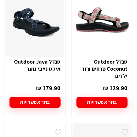
ניתן
ניתן
לבחור
לבחור
את
את
האפשרויות
האפשרויות
בעמוד
בעמוד
המוצר
המוצר
סנדל Outdoor
סנדל Outdoor Java
Coconut פרחים ורוד
איקס נייבי נוער
ילדים
₪
179.90
₪
129.90
בחר אפשרויות
בחר אפשרויות
למוצר
למוצר
זה
זה
יש
יש
מספר
מספר
סוגים.
סוגים.