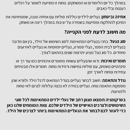
במהלך כל יום הלימודים או המשחקים. נוחות זו מסייעת לשמור על רגליים
רעננות ובלי כאבים.
אחיזה וביטחון
: נעליים לילדים כוללות סוליות עם אחיזה טובה, שמפחיתות את
הסיכון להחלקות ומסייעות בשמירה על יציבות במהלך ריצה או משחק.
מה חשוב לדעת לפני הקנייה?
סוג הנעל
: בחרו בנעליים המתאימות לסוג השימוש של הילד, בין אם מדובר
בנעליים לבית הספר, נעלי ספורט, נעליים יומיומיות או נעליים לאירועים
מיוחדים. כל סוג נעל מציע יתרונות שונים בהתאם לצורך.
חומרים ואיכות
: ודאו שהנעליים עשויות מחומרים איכותיים כמו עור רך או
סינתטיים נושמים, עם סוליות גמישות ורפידות נוחות. חומרים אלו מבטיחים
עמידות ונוחות לאורך זמן.
גודל והתאמה
: חשוב לבחור נעליים בגודל המתאים לרגל הילד ולוודא שהן
מספקות התאמה נוחה. נעליים במידה לא נכונה עלולות לגרום לאי נוחות
ולפציעות.
בטרקומניה תמצאו מגוון רחב של נעלי ילדים המתאימות לכל סוגי
השימושים ולצרכים האישיים של הילדים שלכם. צוות המומחים שלנו כאן
כדי לעזור לכם לבחור את הנעליים המתאימות ביותר לצרכים של הילד.