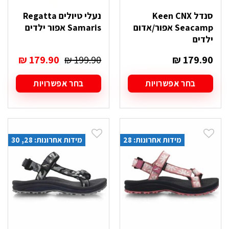
סנדל Keen CNX
נעלי טיולים Regatta
Seacamp אפור/אדום
Samaris אפור ילדים
ילדים
המחיר
המחי
₪
179.90
₪
199.90
₪
179.90
המקורי
הנוכח
היה:
הוא:
בחר אפשרויות
בחר אפשרויות
₪ 179.90.
₪ 199.90.
למוצר
למוצר
זה
זה
יש
יש
מספר
מספר
סוגים.
סוגים.
מידות אחרונות: 28
מידות אחרונות: 28, 30
ניתן
ניתן
לבחור
לבחור
את
את
האפשרויות
האפשרויות
בעמוד
בעמוד
המוצר
המוצר