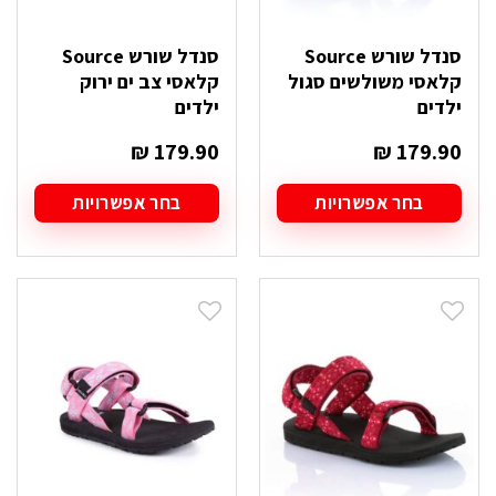
סנדל שורש Source
סנדל שורש Source
קלאסי משולשים סגול
קלאסי צב ים ירוק
ילדים
ילדים
₪
179.90
₪
179.90
בחר אפשרויות
בחר אפשרויות
למוצר
למוצר
זה
זה
יש
יש
מספר
מספר
סוגים.
סוגים.
ניתן
ניתן
לבחור
לבחור
את
את
האפשרויות
האפשרויות
בעמוד
בעמוד
המוצר
המוצר