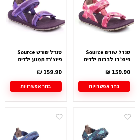
את
את
האפשרויות
האפשרויות
בעמוד
בעמוד
המוצר
המוצר
סנדל שורש Source
סנדל שורש Source
פיוצ'רז לבבות ילדים
פיוצ'רז תמנע ילדים
₪
159.90
₪
159.90
בחר אפשרויות
בחר אפשרויות
למוצר
למוצר
זה
זה
יש
יש
מספר
מספר
סוגים.
סוגים.
ניתן
ניתן
לבחור
לבחור
את
את