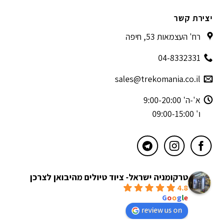
יצירת קשר
רח' העצמאות 53, חיפה
04-8332331
sales@trekomania.co.il
א'-ה' 9:00-20:00
ו' 09:00-15:00
טרקומניה ישראל- ציוד טיולים מהיבואן לצרכן
4.8
powered by
G
o
o
g
l
e
review us on