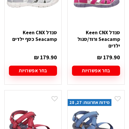
המוצר
המוצר
סנדל Keen CNX
סנדל Keen CNX
Seacamp ורוד/סגול
Seacamp כסף ילדים
ילדים
₪
179.90
₪
179.90
בחר אפשרויות
בחר אפשרויות
למוצר
למוצר
זה
זה
יש
יש
מספר
מספר
סוגים.
סוגים.
מידות אחרונות: 27, 28
ניתן
ניתן
לבחור
לבחור
את
את
האפשרויות
האפשרויות
בעמוד
בעמוד