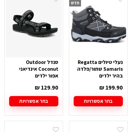
חדש
נעלי טיולים Regatta
סנדל Outdoor
Samaris שחור/פלדה
Coconut אינדיאני
בהיר ילדים
אפור ילדים
₪
129.90
₪
199.90
בחר אפשרויות
בחר אפשרויות
למוצר
למוצר
זה
זה
יש
יש
מספר
מספר
סוגים.
סוגים.