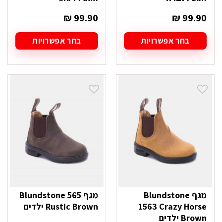
₪
99.90
₪
99.90
בחר אפשרויות
בחר אפשרויות
למוצר
למוצר
זה
זה
יש
יש
מספר
מספר
סוגים.
סוגים.
ניתן
ניתן
לבחור
לבחור
את
את
האפשרויות
האפשרויות
בעמוד
בעמוד
המוצר
המוצר
מגף Blundstone
מגף Blundstone 565
1563 Crazy Horse
Rustic Brown ילדים
Brown ילדים