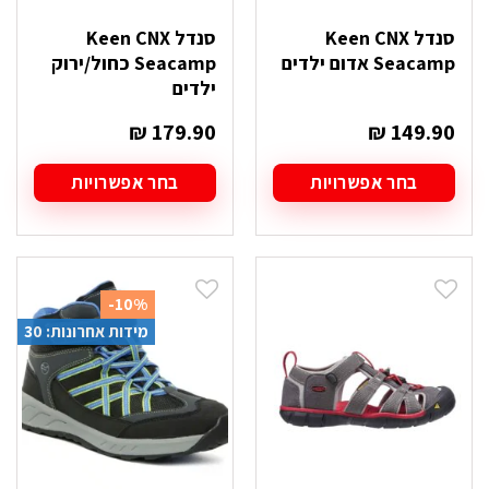
סנדל Keen CNX
סנדל Keen CNX
Seacamp אדום ילדים
Seacamp כחול/ירוק
ילדים
₪
179.90
₪
149.90
בחר אפשרויות
בחר אפשרויות
למוצר
למוצר
זה
זה
יש
יש
מספר
מספר
סוגים.
סוגים.
-10%
ניתן
ניתן
מידות אחרונות: 30
לבחור
לבחור
את
את
האפשרויות
האפשרויות
בעמוד
בעמוד
המוצר
המוצר