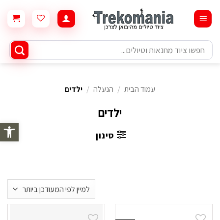
Ski
t
conten
חיפוש
עבור:
עמוד הבית
/
הנעלה
/
ילדים
ילדים
פתח סרגל 
סינון