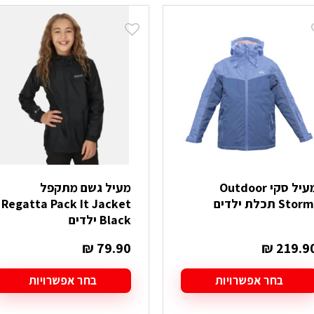
ש
יש
ספר
מספר
וגים.
סוגים.
יתן
ניתן
בחור
לבחור
ת
את
אפשרויות
האפשרויות
עמוד
בעמוד
מוצר
המוצר
מעיל סקי Outdoor
מעיל גשם מתקפל
Stor תכלת ילדים
Regatta Pack It Jacket
Black ילדים
₪
79.90
₪
219.9
בחר אפשרויות
בחר אפשרויות
מוצר
למוצר