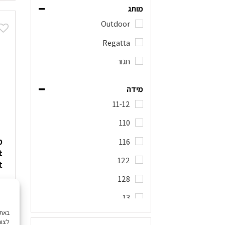
ז
מותג
י
Outdoor
מ
ס
Regatta
נ
חגור
ל
א
ה
מידה
ב
11-12
ה
110
מ
116
t
122
ht
128
0
13
134
ל
לצור