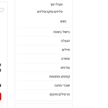
י
מעילי פוך
מ
פליזים ומיקרופליזים
ס
נ
נשים
ל
א
בישול בשטח
ה
הנעלה
ב
ה
חיילים
ספורט
עודפים
mi
קמפינג ומחנאות
0
שוברי מתנה
תרמילים ותיקים
ל