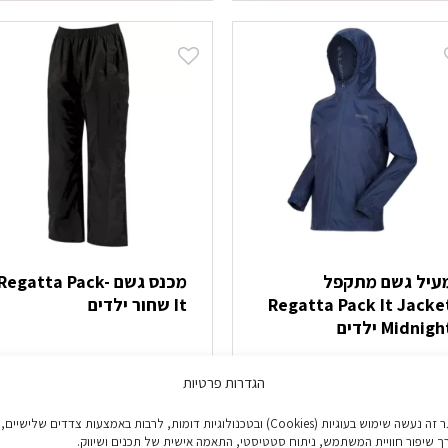
ה
זה
ש
יש
ספר
מספר
וגים.
סוגים.
יתן
ניתן
בחור
לבחור
ת
את
אפשרויות
האפשרויות
עמוד
בעמוד
מוצר
המוצר
עיל גשם מתקפל
מכנס גשם Regatta Pack-
Regatta Pack It Jacke
It שחור ילדים
Midnig ילדים
₪
64.90
₪
79.9
הגדרות פרטיות
בחר אפשרויות
בחר אפשרויות
באתר זה נעשה שימוש בעוגיות (Cookies) ובטכנולוגיות דומות, לרבות באמצעות צדדים שלישיים,
מוצר
למוצר
ך שיפור חוויית המשתמש, ניתוח סטטיסטי, התאמה אישית של תכנים ושיווק.