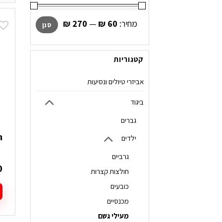
מחיר
מחיר
מחיר:
₪ 60
—
₪ 270
סנן
מינימלי
מקסימלי
קטגוריות
אביזרי טיולים ונסיעות
ביגוד
גברים
ח
ילדים
גרביים
0
חולצות קצרות
כובעים
מכנסיים
ל
ז
מעילי גשם