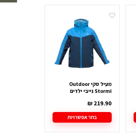
לפי
הפריט
העדכני
ביותר
מעיל סקי Outdoor
Stormi נייבי ילדים
₪
219.90
בחר אפשרויות
למוצר
זה