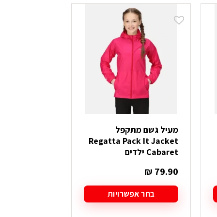
יש
מספר
סוגים.
ניתן
לבחור
את
האפשרויות
בעמוד
המוצר
מעיל גשם מתקפל
Regatta Pack It Jacket
Cabaret ילדים
₪
79.90
בחר אפשרויות
למוצר