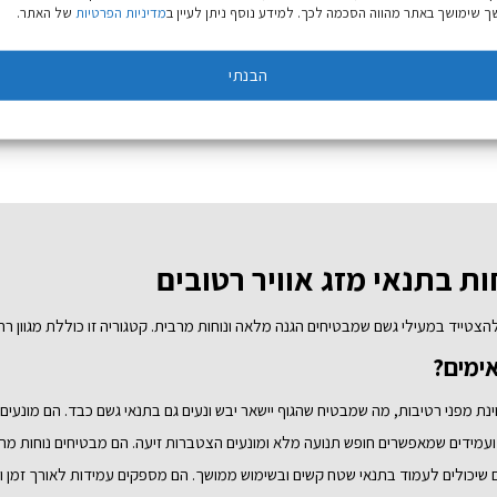
 שימושך באתר מהווה הסכמה לכך. למידע נוסף ניתן לעיין ב
מדיניות הפרטיות
של האתר.
ה
זה
ש
יש
ספר
מספר
הבנתי
וגים.
סוגים.
יתן
ניתן
בחור
לבחור
ת
את
אפשרויות
האפשרויות
עמוד
בעמוד
מוצר
המוצר
ות בתנאי מזג אוויר רטובים
הצטייד במעילי גשם שמבטיחים הגנה מלאה ונוחות מרבית. קטגוריה זו כוללת מגוון רחב
ימים?
ינת מפני רטיבות, מה שמבטיח שהגוף יישאר יבש ונעים גם בתנאי גשם כבד. הם מונעים 
ם ועמידים שמאפשרים חופש תנועה מלא ומונעים הצטברות זיעה. הם מבטיחים נוחות מר
ים שיכולים לעמוד בתנאי שטח קשים ובשימוש ממושך. הם מספקים עמידות לאורך זמן ו