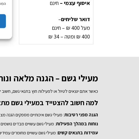
איסוף עצמי –
חינם
המשך
ז
140
י
146
דואר שליחים
–
מ
מעל 400 ₪ – חינם
ס
15-16
נ
400 ₪ ומטה – 34 ₪
152
ל
א
158
ה
16
ב
ה
164
מעילי גשם – הגנה מלאה ונוח
18
כאשר אתם יוצאים לטיול או לפעילות חוץ בתנאי גשם, חשוב ל
5-6
למה חשוב להצטייד במעילי גשם מתא
7-8
הגנה מפני רטיבות
: מעילי גשם איכותיים מספקים הגנה מצו
9-10
נוחות במהלך הפעילות
: מעילי גשם עשויים מבדים נושמי
עמידות בתנאים קשים
: מעילי גשם עשויים מחומרים עמיד
10