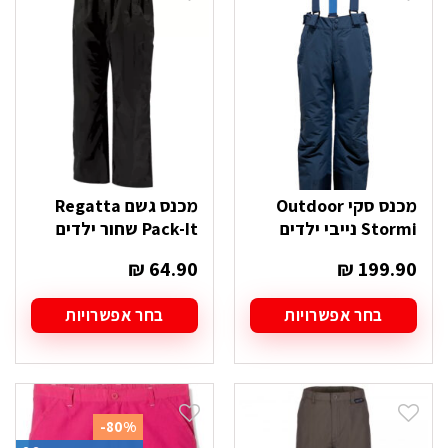
ניתן
ניתן
לבחור
לבחור
את
את
האפשרויות
האפשרויות
בעמוד
בעמוד
המוצר
המוצר
מכנס סקי Outdoor
מכנס גשם Regatta
Stormi נייבי ילדים
Pack-It שחור ילדים
₪
64.90
₪
199.90
בחר אפשרויות
בחר אפשרויות
למוצר
למוצר
זה
זה
יש
יש
מספר
מספר
סוגים.
סוגים.
-80%
ניתן
ניתן