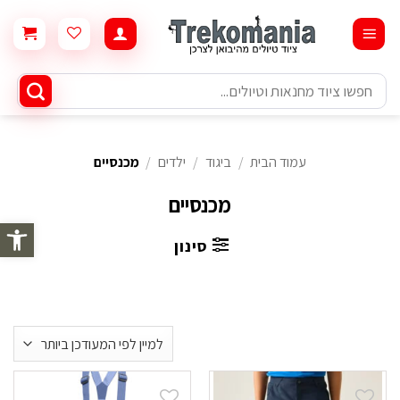
Ski
t
conten
חיפוש
עבור:
עמוד הבית
/
ביגוד
/
ילדים
/
מכנסיים
מכנסיים
פתח סרגל 
סינון