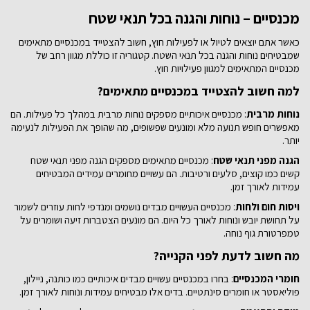
לבחור
לבחור
את
את
מכנסיים – נוחות והגנה בכל תנאי שטח
האפשרויות
האפשרויות
בעמוד
בעמוד
כאשר אתם יוצאים לטיול או לפעילות חוץ, חשוב להצטייד במכנסיים מתאימים
המוצר
המוצר
שמבטיחים נוחות והגנה בכל תנאי השטח. קטגוריה זו כוללת מגוון רחב של
מכנסיים המתאימים למגוון פעילויות חוץ.
למה חשוב להצטייד במכנסיים מתאימים?
נוחות מרבית
: מכנסיים איכותיים מספקים נוחות מרבית במהלך כל פעילות. הם
מאפשרים חופש תנועה מלא ומונעים שפשופים, מה שהופך את הפעילות לנעימה
יותר.
הגנה מפני תנאי שטח
: מכנסיים מתאימים מספקים הגנה מפני תנאי שטח
קשים כמו קוצים, סלעים ורטיבות. הם עשויים מחומרים עמידים המבטיחים
עמידות לאורך זמן.
ויסות חום ולחות
: מכנסיים העשויים מבדים נושמים ומנדפי לחות עוזרים לשמור
על תחושת יובש ונוחות לאורך כל היום. הם מונעים הצטברות זיעה ושומרים על
טמפרטורת גוף נוחה.
מה חשוב לדעת לפני הקנייה?
חומרי המכנסיים
: בחרו במכנסיים עשויים מבדים איכותיים כמו כותנה, ניילון,
פוליאסטר או חומרים סינתטיים. בדים אלו מבטיחים עמידות ונוחות לאורך זמן.