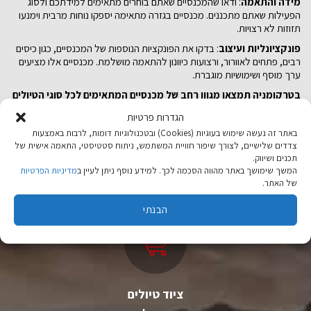
מידה והתאמה
: ודאו שהמכנסיים שאתם בוחרים מתאימים למידתכם ולסוג
הפעילות שאתם מתכננים. מכנסיים בגזרה מתאימה יספקו נוחות מרבית וימנעו
תזוזות לא רצויות.
פונקציונליות ועיצוב
: בדקו את הפונקציות הנוספות של המכנסיים, כגון כיסים
רבים, פתחים לאוורור, ורצועות כיוונון להתאמה מושלמת. מכנסיים אלו מציעים
ערך מוסף ושימושיות מוגברת.
בטרקומניה תמצאו מגוון רחב של מכנסיים המתאימים לכל סוגי הטיולים
והפעילויות שלכם. צוות המומחים שלנו כאן כדי לעזור לכם לבחור את
הגדרות פרטיות
המכנסיים המתאימים ביותר לצרכים שלכם.
באתר זה נעשה שימוש בעוגיות (Cookies) ובטכנולוגיות דומות, לרבות באמצעות
צדדים שלישיים, לצורך שיפור חוויית המשתמש, ניתוח סטטיסטי, התאמה אישית של
תכנים ושיווק.
המשך שימושך באתר מהווה הסכמה לכך. למידע נוסף ניתן לעיין ב
מדיניות הפרטיות
של האתר.
הבנתי
ציוד טיולים