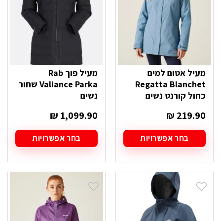
האפשרויות
האפשרויות
בעמוד
בעמוד
המוצר
המוצר
מעיל אטום למים
מעיל פוך Rab
Regatta Blanchet
Valiance Parka שחור
כחול קורנט נשים
נשים
₪
1,099.90
₪
219.90
בחר אפשרויות
בחר אפשרויות
למוצר
למוצר
זה
זה
יש
יש
מספר
מספר
סוגים.
סוגים.
ניתן
ניתן
לבחור
לבחור
את
את