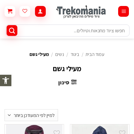
Ski
t
conten
חיפוש
עבור:
עמוד הבית
/
ביגוד
/
נשים
/
מעילי גשם
מעילי גשם
פתח סרגל 
סינון