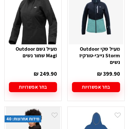
את
את
האפשרויות
האפשרויות
בעמוד
בעמוד
המוצר
המוצר
מעיל סקי Outdoor
מעיל גשם Outdoor
Storm נייבי-טורקיז
Magi שחור נשים
נשים
₪
249.90
₪
399.90
בחר אפשרויות
בחר אפשרויות
למוצר
למוצר
זה
זה
יש
יש
מספר
מספר
סוגים.
סוגים.
מידות אחרונות: 40
ניתן
ניתן
לבחור
לבחור