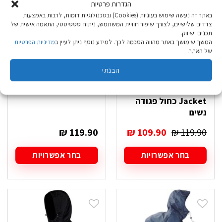
את
את
הגדרות פרטיות
האפשרויות
האפשרויות
באתר זה נעשה שימוש בעוגיות (Cookies) ובטכנולוגיות דומות, לרבות באמצעות
בעמוד
בעמוד
צדדים שלישיים, לצורך שיפור חוויית המשתמש, ניתוח סטטיסטי, התאמה אישית של
המוצר
המוצר
תכנים ושיווק.
המשך שימושך באתר מהווה הסכמה לכך. למידע נוסף ניתן לעיין ב
מדיניות הפרטיות
של האתר.
הבנתי
מעיל גשם מתקפל
פונצ'ו JR Light
Regatta Pack it
Weight כחול
Jacket כחול פגודה
נשים
המחיר
המחיר
₪
119.90
₪
109.90
₪
119.90
המקורי
הנוכחי
היה:
הוא:
בחר אפשרויות
בחר אפשרויות
₪ 109.90.
₪ 119.90.
למוצר
למוצר
זה
זה
יש
יש
מספר
מספר
סוגים.
סוגים.
ניתן
ניתן