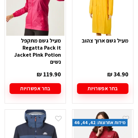
בעמוד
בעמוד
המוצר
המוצר
מעיל גשם ארוך צהוב
מעיל גשם מתקפל
Regatta Pack it
Jacket Pink Potion
נשים
₪
119.90
₪
34.90
בחר אפשרויות
בחר אפשרויות
למוצר
למוצר
זה
זה
יש
יש
מספר
מספר
סוגים.
סוגים.
מידות אחרונות: 42, 44, 46
ניתן
ניתן
לבחור
לבחור
את
את