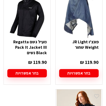
לבחור
לבחור
את
את
האפשרויות
האפשרויות
בעמוד
בעמוד
המוצר
המוצר
פונצ'ו JR Light
מעיל גשם Regatta
Weight שחור
Pack It Jacket III
Black נשים
₪
119.90
₪
119.90
בחר אפשרויות
בחר אפשרויות
למוצר
למוצר
זה
זה
יש
יש
מספר
מספר
סוגים.
סוגים.
ניתן
ניתן