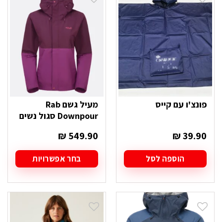
פונצ'ו עם קייס
מעיל גשם Rab
Downpour סגול נשים
₪
549.90
₪
39.90
הוספה לסל
בחר אפשרויות
למוצר
זה
יש
מספר
סוגים.
ניתן