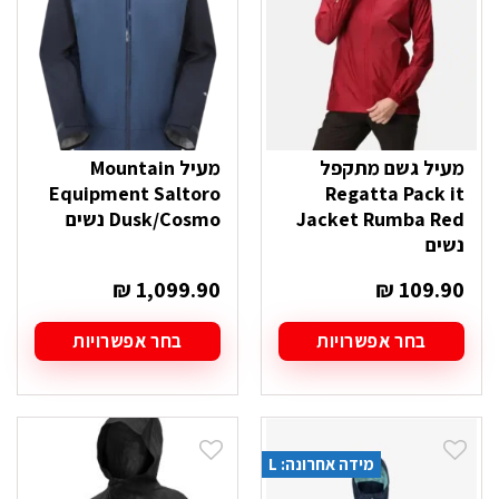
האפשרויות
האפשרויות
בעמוד
בעמוד
המוצר
המוצר
מעיל גשם מתקפל
מעיל Mountain
Equipment Saltoro
Regatta Pack it
Jacket Rumba Red
Dusk/Cosmo נשים
נשים
₪
1,099.90
₪
109.90
בחר אפשרויות
בחר אפשרויות
למוצר
למוצר
זה
זה
יש
יש
מספר
מספר
סוגים.
סוגים.
מידה אחרונה: L
ניתן
ניתן
לבחור
לבחור