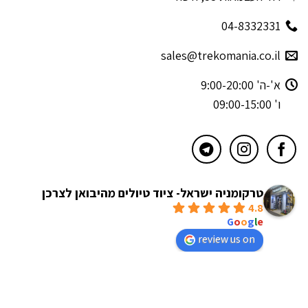
04-8332331
sales@trekomania.co.il
א'-ה' 9:00-20:00
ו' 09:00-15:00
טרקומניה ישראל- ציוד טיולים מהיבואן לצרכן
4.8
powered by
G
o
o
g
l
e
review us on