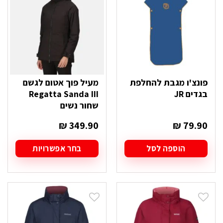
את
את
האפשרויות
האפשרויות
בעמוד
בעמוד
המוצר
המוצר
פונצ'ו מגבת להחלפת
מעיל פוך אטום לגשם
בגדים JR
Regatta Sanda III
שחור נשים
₪
349.90
₪
79.90
הוספה לסל
בחר אפשרויות
למוצר
זה
יש
מספר
סוגים.
ניתן
לבחור