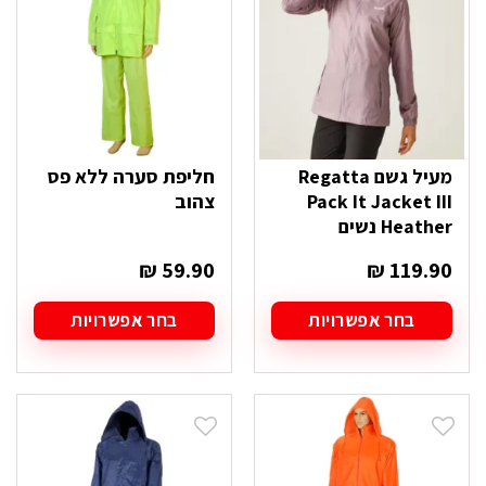
את
את
האפשרויות
האפשרויות
בעמוד
בעמוד
המוצר
המוצר
מעיל גשם Regatta
חליפת סערה ללא פס
Pack It Jacket III
צהוב
Heather נשים
₪
59.90
₪
119.90
בחר אפשרויות
בחר אפשרויות
למוצר
למוצר
זה
זה
יש
יש
מספר
מספר
סוגים.
סוגים.
ניתן
ניתן
לבחור
לבחור