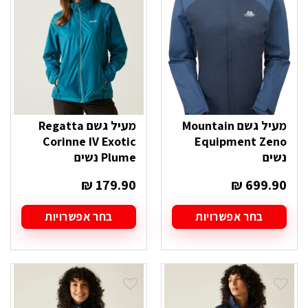
לבחור
את
האפשרויות
בעמוד
המוצר
מעיל גשם Mountain
מעיל גשם Regatta
Corinne IV Exotic
Equipment Zeno
נשים
Plume נשים
₪
179.90
₪
699.90
בחר אפשרויות
בחר אפשרויות
למוצר
למוצר
זה
זה
יש
יש
מספר
מספר
סוגים.
סוגים.
ניתן
ניתן