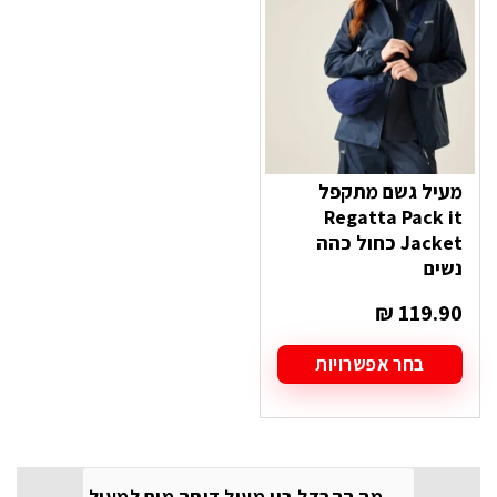
לבחור
לבחור
את
את
האפשרויות
האפשרויות
בעמוד
בעמוד
המוצר
המוצר
מעיל גשם מתקפל
Regatta Pack it
Jacket כחול כהה
נשים
₪
119.90
בחר אפשרויות
למוצר
זה
יש
מספר
סוגים.
מה ההבדל בין מעיל דוחה מים למעיל