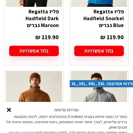
פליז Regatta
פליז Regatta
Hadfield Dark
Hadfield Snorkel
Blue גברים
Maroon גברים
₪
119.90
₪
119.90
בחר אפשרויות
בחר אפשרויות
למוצר
למוצר
זה
זה
יש
יש
מספר
מספר
סוגים.
סוגים.
ידות אחרונות: XL, 3XL, 4XL, 5XL
ניתן
ניתן
לבחור
לבחור
את
את
האפשרויות
האפשרויות
בעמוד
בעמוד
הגדרות פרטיות
המוצר
המוצר
באתר זה נעשה שימוש בעוגיות (Cookies) ובטכנולוגיות דומות, לרבות באמצעות
צדדים שלישיים, לצורך שיפור חוויית המשתמש, ניתוח סטטיסטי, התאמה אישית של
תכנים ושיווק.
המשך שימושך באתר מהווה הסכמה לכך. למידע נוסף ניתן לעיין ב
מדיניות הפרטיות