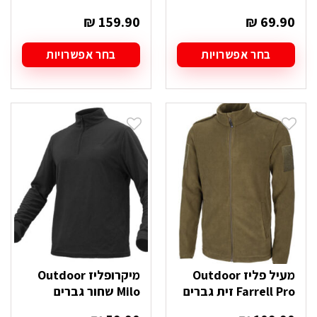
₪
159.90
₪
69.90
בחר אפשרויות
בחר אפשרויות
למוצר
למוצר
זה
זה
יש
יש
מספר
מספר
סוגים.
סוגים.
ניתן
ניתן
לבחור
לבחור
את
את
האפשרויות
האפשרויות
בעמוד
בעמוד
המוצר
המוצר
מעיל פליז Outdoor
מיקרופליז Outdoor
Farrell Pro זית גברים
Milo שחור גברים