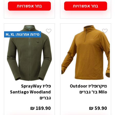
בחר אפשרויות
בחר אפשרויות
למוצר
למוצר
זה
זה
יש
יש
מספר
מספר
סוגים.
סוגים.
מידות אחרונות: M, XL
ניתן
ניתן
לבחור
לבחור
את
את
האפשרויות
האפשרויות
בעמוד
בעמוד
המוצר
המוצר
מיקרופליז Outdoor
פליז SprayWay
Milo בז' גברים
Santiago Woodland
גברים
₪
189.90
₪
59.90