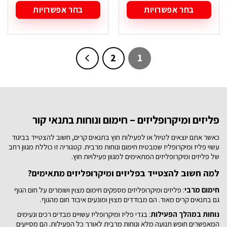
בחר אפשרויות
בחר אפשרויות
למוצר
למוצר
זה
זה
יש
יש
מספר
מספר
2
1
סוגים.
סוגים.
ניתן
ניתן
לבחור
לבחור
את
את
האפשרויות
האפשרויות
בעמוד
בעמוד
פליזים ומיקרופליזים – חימום ונוחות בתנאי קור
המוצר
המוצר
כאשר אתם יוצאים לטיול או לפעילות חוץ בתנאים קרים, חשוב להצטייד בביגוד
עשוי פליז ומיקרופליז שמבטיח חימום ונוחות מרבית. קטגוריה זו כוללת מגוון רחב
של פליזים ומיקרופליזים המתאימים למגוון פעילויות חוץ.
למה חשוב להצטייד בפליזים ומיקרופליזים מתאימים?
חימום מרבי
: פליזים ומיקרופליזים מספקים חימום מצוין ושומרים על חום הגוף
גם בתנאים קרים מאוד. הם מבודדים מצוין ומונעים איבוד חום מהגוף.
נוחות במהלך הפעילות
: בגדי פליז ומיקרופליז עשויים מבדים רכים ונעימים
המאפשרים חופש תנועה מלא ונוחות מרבית לאורך כל הפעילות. הם מסייעים