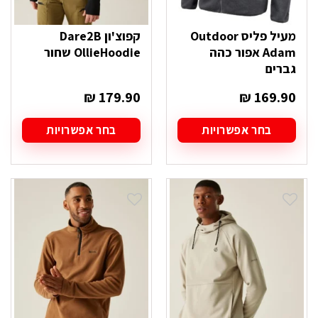
מעיל פליס Outdoor
קפוצ'ון Dare2B
Adam אפור כהה
OllieHoodie שחור
גברים
₪
179.90
₪
169.90
בחר אפשרויות
בחר אפשרויות
למוצר
למוצר
זה
זה
יש
יש
מספר
מספר
סוגים.
סוגים.
ניתן
ניתן
לבחור
לבחור
את
את
האפשרויות
האפשרויות
בעמוד
בעמוד
המוצר
המוצר