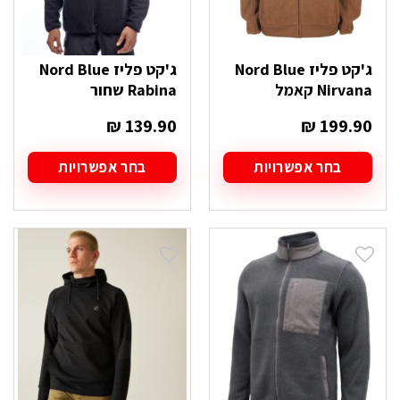
ג'קט פליז Nord Blue
ג'קט פליז Nord Blue
Nirvana קאמל
Rabina שחור
₪
139.90
₪
199.90
בחר אפשרויות
בחר אפשרויות
למוצר
למוצר
זה
זה
יש
יש
מספר
מספר
סוגים.
סוגים.
ניתן
ניתן
לבחור
לבחור
את
את
האפשרויות
האפשרויות
בעמוד
בעמוד
המוצר
המוצר