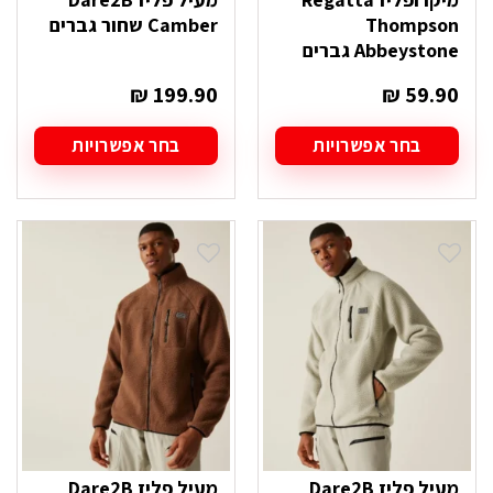
Thompson
Camber שחור גברים
Abbeystone גברים
₪
199.90
₪
59.90
בחר אפשרויות
בחר אפשרויות
למוצר
למוצר
זה
זה
יש
יש
מספר
מספר
סוגים.
סוגים.
ניתן
ניתן
לבחור
לבחור
את
את
האפשרויות
האפשרויות
בעמוד
בעמוד
המוצר
המוצר
מעיל פליז Dare2B
מעיל פליז Dare2B