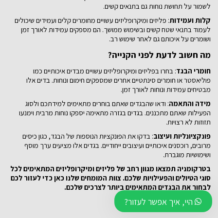
לשמור על תחושת נוחות גם בתנאים קשים.
קלות ועמידות
: פליזים ומיקרופליזים עשויים מחומרים קלים ועמידים שיכולים
לעמוד בתנאי שטח קשים ובשימוש ממושך. הם מספקים עמידות לאורך זמן
ושומרים על איכותם גם לאחר שימוש רב.
מה חשוב לדעת לפני הקנייה?
חומרי הבגד
: בחרו בפליזים ומיקרופליזים עשויים מבדים איכותיים כמו
פוליאסטר או חומרים סינתטיים אחרים שמספקים חימום ונוחות. בדים אלו
מבטיחים עמידות ונוחות לאורך זמן.
מידה והתאמה
: ודאו שהבגדים שאתם בוחרים מתאימים למידתכם ולסוג
הפעילות שאתם מתכננים. בגדים בגזרה מתאימה יספקו נוחות מרבית וימנעו
תזוזות לא רצויות.
פונקציונליות ועיצוב
: בדקו את הפונקציות הנוספות של הבגד, כגון כיסים
מרובים, רוכסנים איכותיים ועיצובים ייחודיים. בגדים אלו מציעים ערך מוסף
ושימושיות מוגברת.
בטרקומניה תמצאו מגוון רחב של פליזים ומיקרופליזים המתאימים לכל
סוגי הטיולים והפעילויות שלכם. צוות המומחים שלנו כאן כדי לעזור לכם
לבחור את הבגדים המתאימים ביותר לצרכים שלכם.
היי, איך אפשר לעזור?