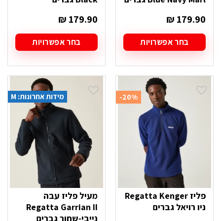
₪
179.90
₪
179.90
בחר אפשרויות
בחר אפשרויות
למוצר
למוצר
זה
זה
יש
יש
מספר
מספר
סוגים.
סוגים.
מידות אחרונות: M
-20%
ניתן
ניתן
לבחור
לבחור
את
את
האפשרויות
האפשרויות
בעמוד
בעמוד
המוצר
המוצר
פליז Regatta Kenger
מעיל פליז עבה
ניו רויאל גברים
Regatta Garrian II
נייבי-שחור גברים