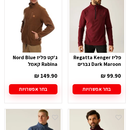
ניתן
ניתן
לבחור
לבחור
את
את
האפשרויות
האפשרויות
בעמוד
בעמוד
המוצר
המוצר
פליז Regatta Kenger
ג'קט פליז Nord Blue
Dark Maroon גברים
Rabina קאמל
₪
149.90
₪
99.90
בחר אפשרויות
בחר אפשרויות
למוצר
למוצר
זה
זה
יש
יש
מספר
מספר
סוגים.
סוגים.
ניתן
ניתן
לבחור
לבחור