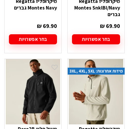
מיקרופליז Regatta
מיקרופליז Regatta
Montes SnklBl/Navy
Montes Navy גברים
גברים
₪
69.90
₪
69.90
בחר אפשרויות
בחר אפשרויות
למוצר
למוצר
זה
זה
יש
יש
מספר
מספר
סוגים.
סוגים.
מידות אחרונות: 3XL, 4XL, 5XL
ניתן
ניתן
לבחור
לבחור
את
את
האפשרויות
האפשרויות
בעמוד
בעמוד
המוצר
המוצר
מיקרופליז Regatta
מעיל פליז Dare2B