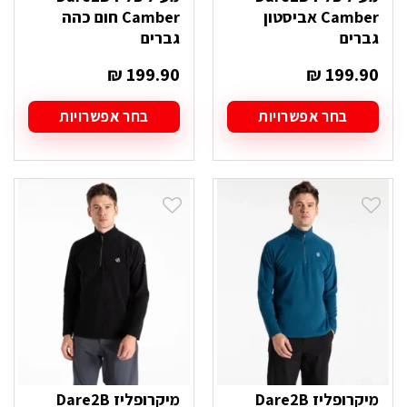
Camber אביסטון
Camber חום כהה
גברים
גברים
₪
199.90
₪
199.90
בחר אפשרויות
בחר אפשרויות
למוצר
למוצר
זה
זה
יש
יש
מספר
מספר
סוגים.
סוגים.
ניתן
ניתן
לבחור
לבחור
את
את
האפשרויות
האפשרויות
בעמוד
בעמוד
המוצר
המוצר
מיקרופליז Dare2B
מיקרופליז Dare2B