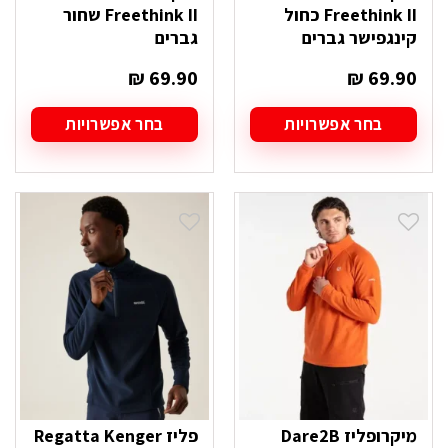
Freethink II כחול
Freethink II שחור
קינגפישר גברים
גברים
₪
69.90
₪
69.90
בחר אפשרויות
בחר אפשרויות
למוצר
למוצר
זה
זה
יש
יש
מספר
מספר
סוגים.
סוגים.
ניתן
ניתן
לבחור
לבחור
את
את
האפשרויות
האפשרויות
בעמוד
בעמוד
המוצר
המוצר
מיקרופליז Dare2B
פליז Regatta Kenger