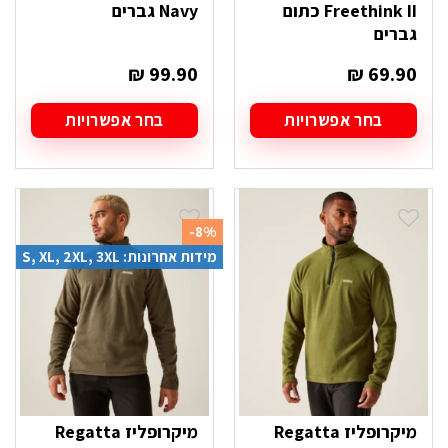
Freethink II כתום
Navy גברים
גברים
₪
99.90
₪
69.90
בחר אפשרויות
בחר אפשרויות
למוצר
למוצר
זה
זה
יש
יש
מספר
מספר
סוגים.
סוגים.
-8%
ניתן
ניתן
מידות אחרונות: S, XL, 2XL, 3XL
לבחור
לבחור
את
את
האפשרויות
האפשרויות
בעמוד
בעמוד
המוצר
המוצר
מיקרופליז Regatta
מיקרופליז Regatta