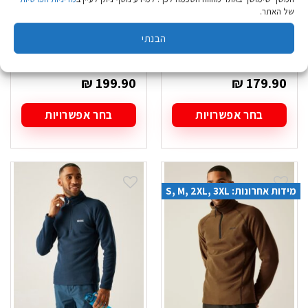
של האתר.
מעיל פליז עבה
מעיל פליז עבה
הבנתי
Regatta Garrian II
Regatta Garrian II
StrmGry(Blk) גברים
GlzGing(Blk) גברים
₪
199.90
₪
179.90
בחר אפשרויות
בחר אפשרויות
למוצר
למוצר
זה
זה
יש
יש
מספר
מספר
סוגים.
סוגים.
מידות אחרונות: S, M, 2XL, 3XL
ניתן
ניתן
לבחור
לבחור
את
את
האפשרויות
האפשרויות
בעמוד
בעמוד
המוצר
המוצר