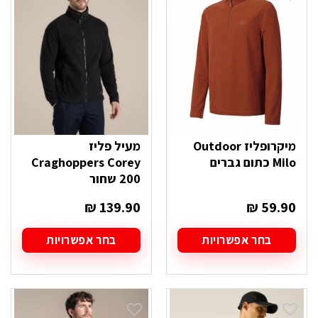
ניתן
ניתן
לבחור
לבחור
את
את
האפשרויות
האפשרויות
בעמוד
בעמוד
המוצר
המוצר
מיקרופליז Outdoor
מעיל פליז
Milo כתום גברים
Craghoppers Corey
200 שחור
₪
139.90
₪
59.90
בחר אפשרויות
בחר אפשרויות
למוצר
למוצר
זה
זה
יש
יש
מספר
מספר
סוגים.
סוגים.