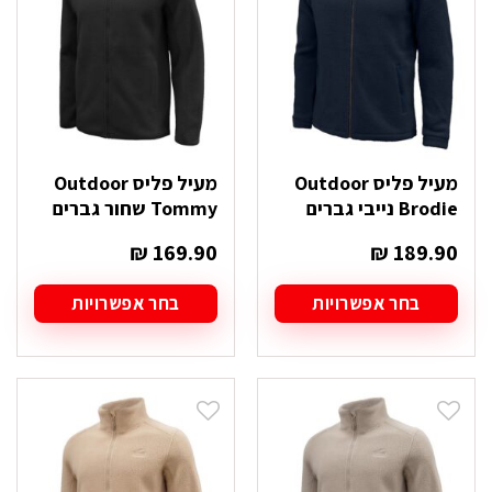
את
את
האפשרויות
האפשרויות
בעמוד
בעמוד
המוצר
המוצר
מעיל פליס Outdoor
מעיל פליס Outdoor
Brodie נייבי גברים
Tommy שחור גברים
₪
169.90
₪
189.90
בחר אפשרויות
בחר אפשרויות
למוצר
למוצר
זה
זה
יש
יש
מספר
מספר
סוגים.
סוגים.
ניתן
ניתן
לבחור
לבחור
את
את