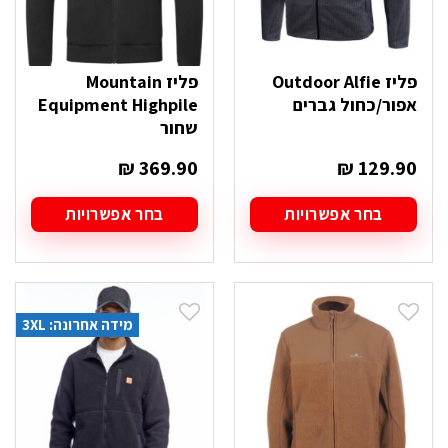
פליז Outdoor Alfie
פליז Mountain
אפור/כחול גברים
Equipment Highpile
שחור
₪
369.90
₪
129.90
בחר אפשרויות
בחר אפשרויות
למוצר
למוצר
זה
זה
יש
יש
מספר
מספר
סוגים.
סוגים.
מידה אחרונה: 3XL
ניתן
ניתן
לבחור
לבחור
את
את
האפשרויות
האפשרויות
בעמוד
בעמוד
המוצר
המוצר