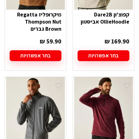
קפוצ'ון Dare2B
מיקרופליז Regatta
OllieHoodie אביסטון
Thompson Nut
Brown גברים
₪
59.90
₪
169.90
בחר אפשרויות
בחר אפשרויות
למוצר
למוצר
זה
זה
יש
יש
מספר
מספר
סוגים.
סוגים.
ניתן
ניתן
לבחור
לבחור
את
את
האפשרויות
האפשרויות
בעמוד
בעמוד
המוצר
המוצר