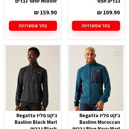
גברים אפור
Midoor שחור גברים
₪
159.90
₪
109.90
בחר אפשרויות
בחר אפשרויות
למוצר
למוצר
זה
זה
יש
יש
מספר
מספר
סוגים.
סוגים.
ניתן
ניתן
לבחור
לבחור
את
את
האפשרויות
האפשרויות
בעמוד
בעמוד
המוצר
המוצר
ג'קט פליז Regatta
ג'קט פליז Regatta
Baslinn Black Marl
Baslinn Moroccan
Blue Navy Marl גברים
Black גברים