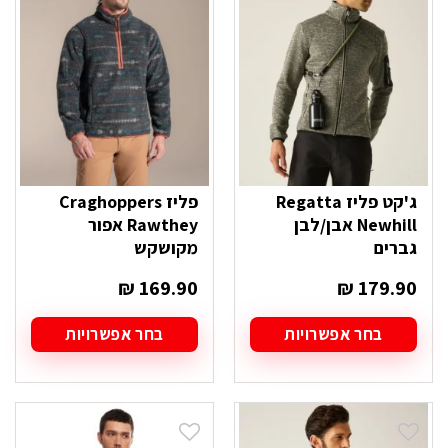
ניתן
ניתן
לבחור
לבחור
את
את
האפשרויות
האפשרויות
בעמוד
בעמוד
המוצר
המוצר
ג'קט פליז Regatta
פליז Craghoppers
Newhill אבן/לבן
Rawthey אפור
גברים
מקושקש
₪
169.90
₪
179.90
בחר אפשרויות
בחר אפשרויות
למוצר
למוצר
זה
זה
יש
יש
מספר
מספר
סוגים.
סוגים.