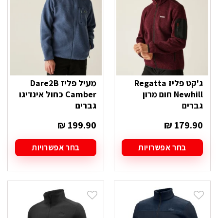
את
את
האפשרויות
האפשרויות
בעמוד
בעמוד
המוצר
המוצר
ג'קט פליז Regatta
מעיל פליז Dare2B
Newhill חום מרון
Camber כחול אינדיגו
גברים
גברים
₪
199.90
₪
179.90
בחר אפשרויות
בחר אפשרויות
למוצר
למוצר
זה
זה
יש
יש
מספר
מספר
סוגים.
סוגים.
ניתן
ניתן
לבחור
לבחור