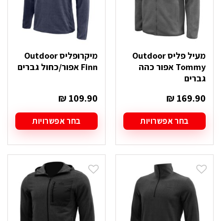
המוצר
המוצר
מעיל פליס Outdoor
מיקרופליס Outdoor
Tommy אפור כהה
Finn אפור/כחול גברים
גברים
₪
109.90
₪
169.90
בחר אפשרויות
בחר אפשרויות
למוצר
למוצר
זה
זה
יש
יש
מספר
מספר
סוגים.
סוגים.
ניתן
ניתן
לבחור
לבחור
את
את
האפשרויות
האפשרויות
בעמוד
בעמוד