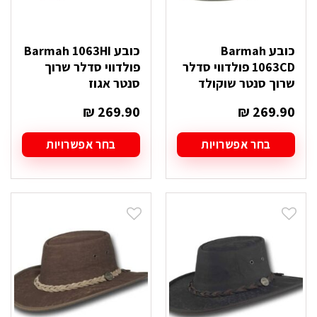
כובע Barmah
כובע Barmah 1063HI
1063CD פולדווי סדלר
פולדווי סדלר שרוך
שרוך סנטר שוקולד
סנטר אגוז
₪
269.90
₪
269.90
בחר אפשרויות
בחר אפשרויות
למוצר
למוצר
זה
זה
יש
יש
מספר
מספר
סוגים.
סוגים.
ניתן
ניתן
לבחור
לבחור
את
את
האפשרויות
האפשרויות
בעמוד
בעמוד
המוצר
המוצר