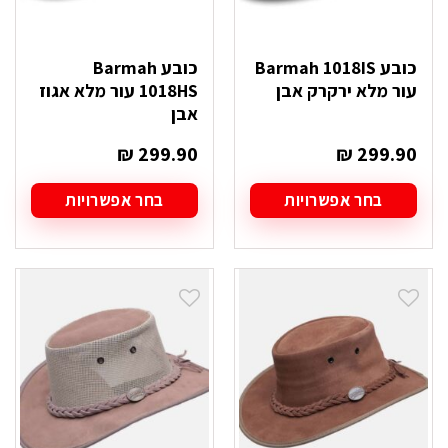
כובע Barmah 1018IS
כובע Barmah
עור מלא ירקרק אבן
1018HS עור מלא אגוז
אבן
₪
299.90
₪
299.90
בחר אפשרויות
בחר אפשרויות
למוצר
למוצר
זה
זה
יש
יש
מספר
מספר
סוגים.
סוגים.
ניתן
ניתן
לבחור
לבחור
את
את
האפשרויות
האפשרויות
בעמוד
בעמוד
המוצר
המוצר