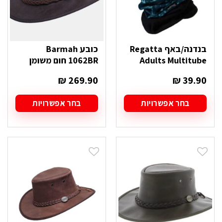
המוצר
בנדנה/באף Regatta
כובע Barmah
Adults Multitube
1062BR חום משומן
₪
269.90
₪
39.90
בחר אפשרויות
בחר אפשרויות
למוצר
למוצר
זה
זה
יש
יש
מספר
מספר
סוגים.
סוגים.
ניתן
ניתן
לבחור
לבחור
את
את
האפשרויות
האפשרויות
בעמוד
בעמוד
המוצר
המוצר