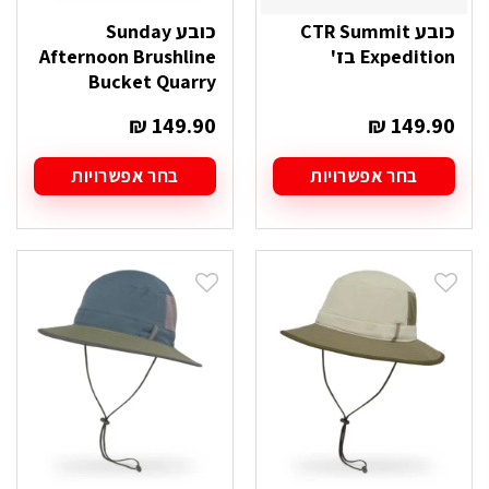
כובע CTR Summit
כובע Sunday
Expedition בז'
Afternoon Brushline
Bucket Quarry
₪
149.90
₪
149.90
בחר אפשרויות
בחר אפשרויות
למוצר
למוצר
זה
זה
יש
יש
מספר
מספר
סוגים.
סוגים.
ניתן
ניתן
לבחור
לבחור
את
את
האפשרויות
האפשרויות
בעמוד
בעמוד
המוצר
המוצר