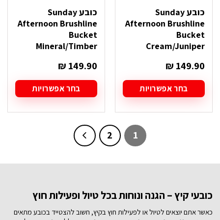
כובע Sunday
כובע Sunday
Afternoon Brushline
Afternoon Brushline
Bucket
Bucket
Mineral/Timber
Cream/Juniper
₪
149.90
₪
149.90
בחר אפשרויות
בחר אפשרויות
למוצר
למוצר
זה
זה
יש
יש
מספר
מספר
2
1
סוגים.
סוגים.
ניתן
ניתן
לבחור
לבחור
את
את
האפשרויות
האפשרויות
בעמוד
בעמוד
כובעי קיץ – הגנה ונוחות בכל טיול ופעילות חוץ
המוצר
המוצר
כאשר אתם יוצאים לטיול או לפעילות חוץ בקיץ, חשוב להצטייד בכובע מתאים