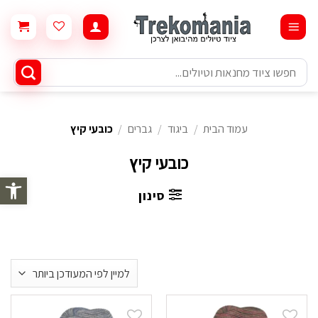
Ski
t
conten
חיפוש
עבור:
עמוד הבית
/
ביגוד
/
גברים
/
כובעי קיץ
כובעי קיץ
פתח סרגל 
סינון