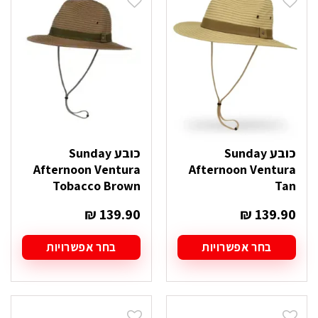
סוגים.
סוגים.
ניתן
ניתן
לבחור
לבחור
את
את
האפשרויות
האפשרויות
בעמוד
בעמוד
המוצר
המוצר
כובע Sunday
כובע Sunday
Afternoon Ventura
Afternoon Ventura
Tobacco Brown
Tan
₪
139.90
₪
139.90
בחר אפשרויות
בחר אפשרויות
למוצר
למוצר
זה
זה
יש
יש
מספר
מספר