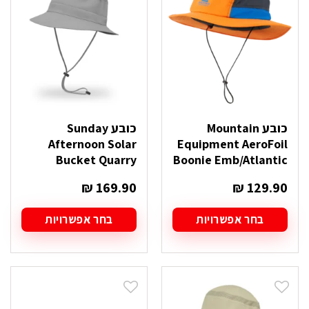
לבחור
לבחור
את
את
האפשרויות
האפשרויות
בעמוד
בעמוד
המוצר
המוצר
כובע Mountain
כובע Sunday
Afternoon Solar
Equipment AeroFoil
Bucket Quarry
Boonie Emb/Atlantic
₪
169.90
₪
129.90
בחר אפשרויות
בחר אפשרויות
למוצר
למוצר
זה
זה
יש
יש
מספר
מספר
סוגים.
סוגים.
ניתן
ניתן