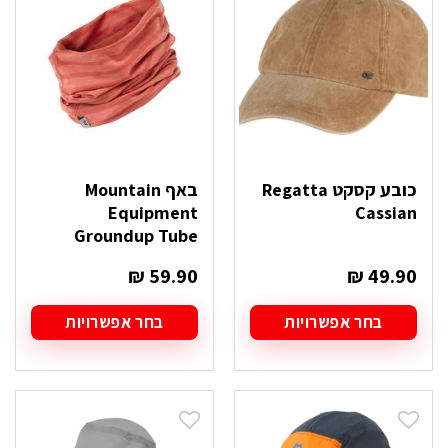
לבחור
לבחור
את
את
האפשרויות
האפשרויות
בעמוד
בעמוד
המוצר
המוצר
כובע קסקט Regatta
באף Mountain
Equipment
Cassian
Groundup Tube
₪
59.90
₪
49.90
בחר אפשרויות
בחר אפשרויות
למוצר
למוצר
זה
זה
יש
יש
מספר
מספר
סוגים.
סוגים.
ניתן
ניתן