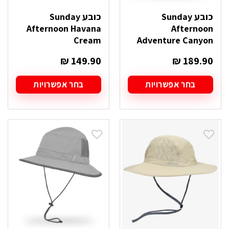
כובע Sunday
כובע Sunday
Afternoon Havana
Afternoon
Cream
Adventure Canyon
₪
149.90
₪
189.90
בחר אפשרויות
בחר אפשרויות
למוצר
למוצר
זה
זה
יש
יש
מספר
מספר
סוגים.
סוגים.
ניתן
ניתן
לבחור
לבחור
את
את
האפשרויות
האפשרויות
בעמוד
בעמוד
המוצר
המוצר