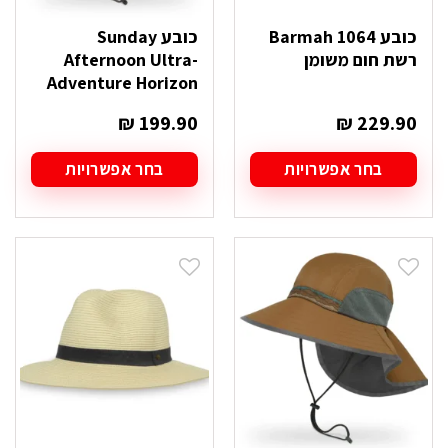
כובע Barmah 1064
כובע Sunday
רשת חום משומן
Afternoon Ultra-
Adventure Horizon
₪
199.90
₪
229.90
בחר אפשרויות
בחר אפשרויות
למוצר
למוצר
זה
זה
יש
יש
מספר
מספר
סוגים.
סוגים.
ניתן
ניתן
לבחור
לבחור
את
את
האפשרויות
האפשרויות
בעמוד
בעמוד
המוצר
המוצר