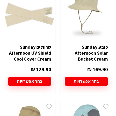
לבחור
לבחור
את
את
האפשרויות
האפשרויות
בעמוד
בעמוד
המוצר
המוצר
כובע Sunday
שרוולים Sunday
Afternoon UV Shield
Afternoon Solar
Cool Cover Cream
Bucket Cream
₪
129.90
₪
169.90
בחר אפשרויות
בחר אפשרויות
למוצר
למוצר
זה
זה
יש
יש
מספר
מספר
סוגים.
סוגים.
ניתן
ניתן