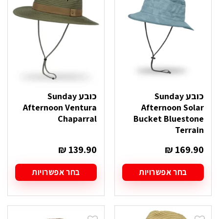
ניתן
ניתן
לבחור
לבחור
את
את
האפשרויות
האפשרויות
בעמוד
בעמוד
המוצר
המוצר
כובע Sunday
כובע Sunday
Afternoon Ventura
Afternoon Solar
Chaparral
Bucket Bluestone
Terrain
₪
139.90
₪
169.90
בחר אפשרויות
בחר אפשרויות
למוצר
למוצר
זה
זה
יש
יש
מספר
מספר