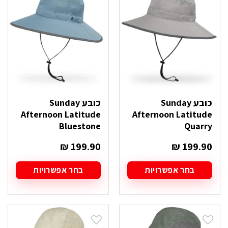
ניתן
ניתן
לבחור
לבחור
את
את
האפשרויות
האפשרויות
בעמוד
בעמוד
המוצר
המוצר
כובע Sunday
כובע Sunday
Afternoon Latitude
Afternoon Latitude
Bluestone
Quarry
₪
199.90
₪
199.90
בחר אפשרויות
בחר אפשרויות
למוצר
למוצר
זה
זה
יש
יש
מספר
מספר
סוגים.
סוגים.