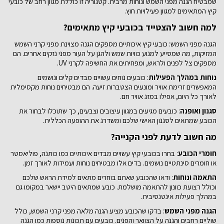
שמבטיח הגנה מפני השמש ונוחות מרבית. קטגוריה זו כוללת מגוון רחב של כובעי
קיץ המתאימים למגוון פעילויות חוץ.
למה חשוב להצטייד בכובעי קיץ מתאימים?
הגנה מפני השמש: כובעי קיץ איכותיים מספקים הגנה מצוינת מפני קרני השמש
המזיקות, מה שמסייע למנוע כוויות שמש ולהגן על העור מפני נזקים אחרים. הם
מספקים צל לפנים ולראש, ומפחיתים את החשיפה לקרני UV.
נוחות במהלך הפעילות
: כובעים נוחים עשויים מבדים קלים ונושמים
המאפשרים זרימת אוויר ומונעים הצטברות זיעה. הם מבטיחים נוחות מקסימלית
לאורך כל היום, אפילו במזג אוויר חם.
סגנון ואופנה
: כובעים מגיעים במגוון עיצובים וצבעים, כך שתוכלו לבחור את
הכובע שמתאים לסגנון האישי שלכם ומשדרג את ההופעה הכללית.
מה חשוב לדעת לפני הקנייה?
חומרי הכובע
: בחרו בכובעי קיץ עשויים מבדים איכותיים כמו כותנה, פוליאסטר
או חומרים סינתטיים נושמים. בדים אלו מבטיחים נוחות ועמידות לאורך זמן.
התאמה ונוחות
: ודאו שהכובע שאתם בוחרים מתאים למידת הראש שלכם
וכולל רצועת כוונון להתאמה מושלמת. כובע שמתאים היטב יישאר במקומו גם
במהלך פעילות אינטנסיבית.
הגנה מפני השמש
: בדקו שהכובע מציע הגנה מלאה מפני קרני השמש, כולל
שוליים רחבים והגנה על הצוואר והפנים. כובעים עם תכונות נוספות כמו הגנה