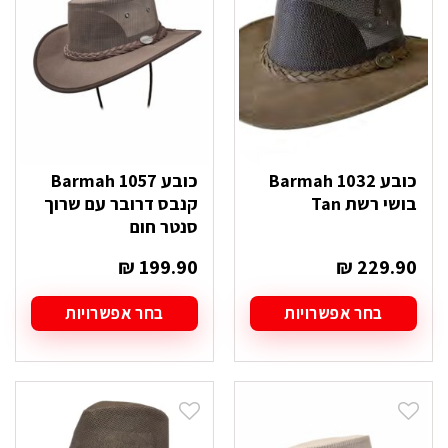
לבחור
את
האפשרויות
בעמוד
המוצר
כובע Barmah 1032
כובע Barmah 1057
בושי רשת Tan
קנבס דרובר עם שרוך
סנטר חום
₪
199.90
₪
229.90
בחר אפשרויות
בחר אפשרויות
למוצר
למוצר
זה
זה
יש
יש
מספר
מספר
סוגים.
סוגים.
ניתן
ניתן