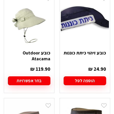
ניתן
ניתן
לבחור
לבחור
את
את
האפשרויות
האפשרויות
בעמוד
בעמוד
המוצר
המוצר
כובע זיהוי כיתת כוננות
כובע Outdoor
Atacama
₪
119.90
₪
24.90
הוספה לסל
בחר אפשרויות
למוצר
זה
יש
מספר
סוגים.
ניתן