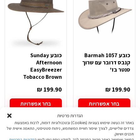
לבחור
לבחור
את
את
האפשרויות
האפשרויות
בעמוד
בעמוד
המוצר
המוצר
כובע Barmah 1057
כובע Sunday
קנבס דרובר עם שרוך
Afternoon
סנטר בז'
EasyBreezer
Tobacco Brown
₪
199.90
₪
199.90
בחר אפשרויות
בחר אפשרויות
למוצר
למוצר
הגדרות פרטיות
זה
זה
באתר זה נעשה שימוש בעוגיות (Cookies) ובטכנולוגיות דומות, לרבות באמצעות
יש
יש
צדדים שלישיים, לצורך שיפור חוויית המשתמש, ניתוח סטטיסטי, התאמה אישית של
מספר
מספר
תכנים ושיווק.
סוגים.
סוגים.
המשך שימושך באתר מהווה הסכמה לכך. למידע נוסף ניתן לעיין ב
מדיניות הפרטיות