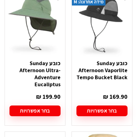
מידה אחרונה: M
ניתן
ניתן
לבחור
לבחור
את
את
האפשרויות
האפשרויות
בעמוד
בעמוד
המוצר
המוצר
כובע Sunday
כובע Sunday
Afternoon Ultra-
Afternoon Vaporlite
Adventure
Tempo Bucket Black
Eucaliptus
₪
199.90
₪
169.90
בחר אפשרויות
בחר אפשרויות
למוצר
למוצר
זה
זה
יש
יש
מספר
מספר