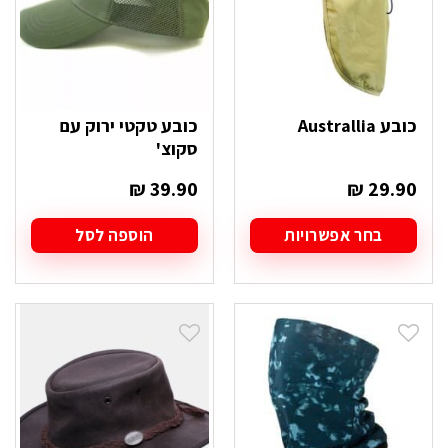
בעמוד
בעמוד
המוצר
המוצר
כובע Australlia
כובע טקטי ירוק עם
סקוצ'
₪
39.90
₪
29.90
בחר אפשרויות
הוספה לסל
למוצר
זה
יש
מספר
סוגים.
ניתן
לבחור
את
האפשרויות
בעמוד