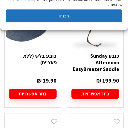
ניתן
ניתן
של האתר.
לבחור
לבחור
את
את
הבנתי
האפשרויות
האפשרויות
בעמוד
בעמוד
המוצר
המוצר
כובע Sunday
כובע בלש (ללא
Afternoon
פאצ'ים)
EasyBreezer Saddle
₪
19.90
₪
199.90
בחר אפשרויות
בחר אפשרויות
למוצר
למוצר
זה
זה
יש
יש
מספר
מספר
סוגים.
סוגים.