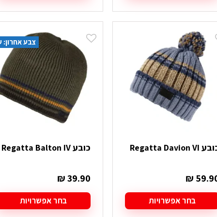
מוצר
למוצר
ה
זה
ש
יש
ספר
מספר
צבע אחרון: ש
וגים.
סוגים.
יתן
ניתן
בחור
לבחור
ת
את
אפשרויות
האפשרויות
עמוד
בעמוד
מוצר
המוצר
ע Regatta Davion VI
כובע Regatta Balton IV
₪
39.90
₪
59.9
בחר אפשרויות
בחר אפשרויות
מוצר
למוצר