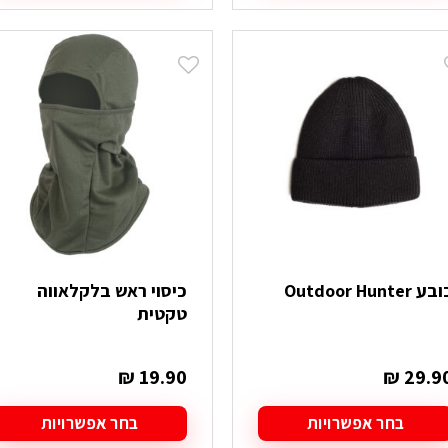
ה
ש
ספר
וגים.
יתן
בחור
ת
אפשרויות
עמוד
מוצר
ע Outdoor Hunter
כיסוי ראש בלקלאווה
טקטית
₪
19.90
₪
29.9
בחר אפשרויות
בחר אפשרויות