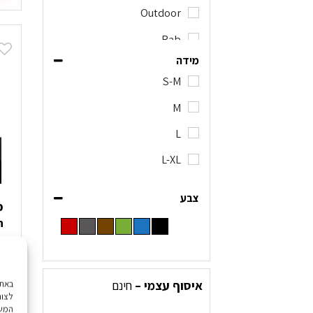
ז
Outdoor
י
Rab
מ
מידה
ס
Regatta
נ
S-M
Sunday Afternoon
ל
M
א
Trekomania
ה
L
ב
L-XL
ה
צבע
n
0
איסוף עצמי –
חינם
לצור
המשך