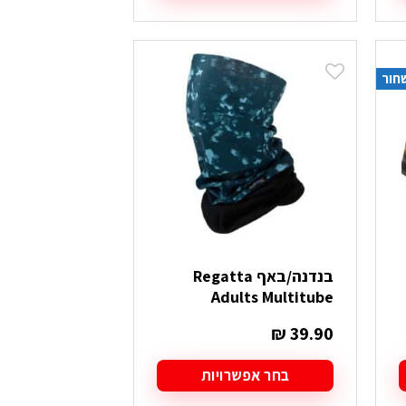
למוצר
זה
יש
מספר
חור
סוגים.
ניתן
לבחור
את
האפשרויות
בעמוד
המוצר
בנדנה/באף Regatta
Adults Multitube
₪
39.90
בחר אפשרויות
למוצר