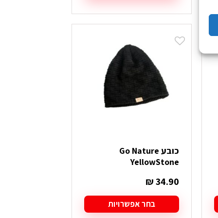
למוצר
זה
יש
מספר
סוגים.
ניתן
לבחור
את
האפשרויות
בעמוד
המוצר
כובע Go Nature
YellowStone
₪
34.90
בחר אפשרויות