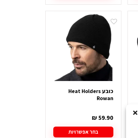
זה
יש
מספר
סוגים.
ניתן
לבחור
את
האפשרויות
בעמוד
המוצר
כובע Heat Holders
Rowan
₪
59.90
בחר אפשרויות