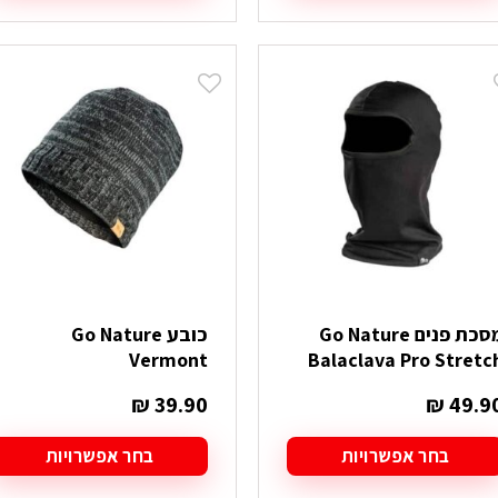
מוצר
למוצר
ה
זה
ש
יש
ספר
מספר
וגים.
סוגים.
יתן
ניתן
בחור
לבחור
ת
את
אפשרויות
האפשרויות
עמוד
בעמוד
מוצר
המוצר
מסכת פנים Go Nature
כובע Go Nature
Vermont
Balaclava Pro Stretc
₪
39.90
₪
49.9
בחר אפשרויות
בחר אפשרויות
מוצר
למוצר