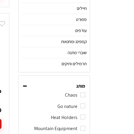
ל
ז
חיילים
י
ספורט
מ
ס
עודפים
נ
קמפינג ומחנאות
ל
א
שוברי מתנה
ה
תרמילים ותיקים
ב
ה
מותג
כוב
Chaos
Go nature
0
Heat Holders
Mountain Equipment
ל