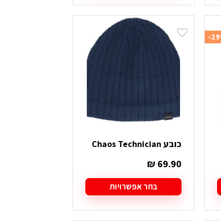
זה
יש
מספר
-2
סוגים.
ניתן
לבחור
את
האפשרויות
בעמוד
המוצר
כובע Chaos Technician
₪
69.90
בחר אפשרויות
למוצר
זה