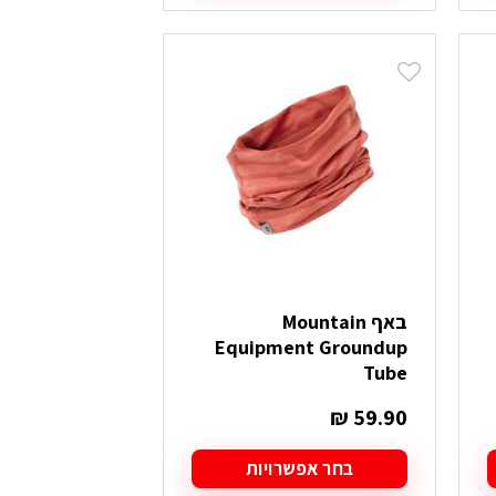
זה
יש
מספר
סוגים.
ניתן
לבחור
את
האפשרויות
בעמוד
המוצר
באף Mountain
Equipment Groundup
Tube
₪
59.90
בחר אפשרויות