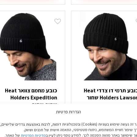
ה
זה
ש
יש
ספר
מספר
וגים.
סוגים.
יתן
ניתן
בחור
לבחור
ת
את
אפשרויות
האפשרויות
עמוד
בעמוד
מוצר
המוצר
כובע תרמי דו צדדי Heat
כובע מחמם צוואר Heat
Holders Lawso שחור
Holders Expedition
שחור-שחור
הגדרות פרטיות
₪
69.90
₪
59.9
באתר זה נעשה שימוש בעוגיות (Cookies) ובטכנולוגיות דומות, לרבות באמצעות צדדים שלישיים,
ך שיפור חוויית המשתמש, ניתוח סטטיסטי, התאמה אישית של תכנים ושיווק.
הוספה לסל
הוספה לסל
 שימושך באתר מהווה הסכמה לכך. למידע נוסף ניתן לעיין ב
מדיניות הפרטיות
של האתר.