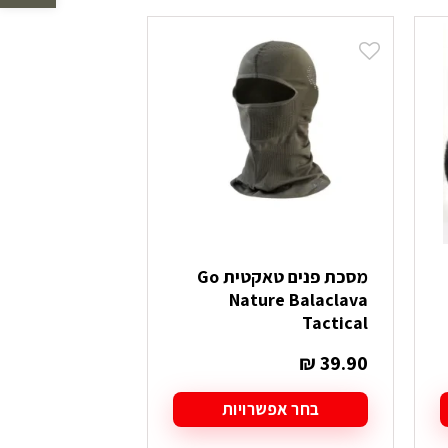
לפי
הפריט
העדכני
ביותר
מסכת פנים טאקטית Go
Nature Balaclava
Tactical
₪
39.90
בחר אפשרויות
למוצר