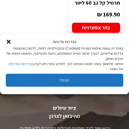
תרמיל קל גב 60 ליטר
₪
169.90
בחר אפשרויות
למוצר
זה
הגדרות פרטיות
יש
באתר זה נעשה שימוש בעוגיות (Cookies) ובטכנולוגיות דומות, לרבות באמצעות
מספר
צדדים שלישיים, לצורך שיפור חוויית המשתמש, ניתוח סטטיסטי, התאמה אישית של
סוגים.
תכנים ושיווק.
ניתן
המשך שימושך באתר מהווה הסכמה לכך. למידע נוסף ניתן לעיין ב
מדיניות הפרטיות
לבחור
של האתר.
את
האפשרויות
הבנתי
בעמוד
המוצר
ציוד טיולים
מהיבואן לצרכן
יבוא ישיר לצד מותגים מובילים במחירים ללא תחרות.