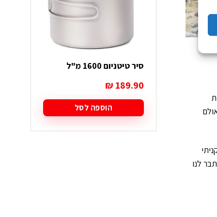
סיר טיטניום 1600 מ"ל
₪
189.90
פות
הוספה לסל
אולם
 קניתי
בר לנו