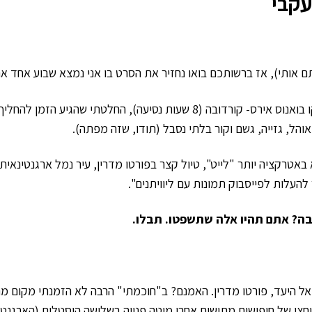
עקבי
אחרי חודשיים של רביצה והחתמת כרטיס נוסע מתמיד על הקו בואנוס אירס- קורדובה (8 שעות נסיעה), החלטתי שהגיע הזמן
ל, גזייה, גשם וקור בלתי נסבל (תודו, שזה מפתה).
אטרקציה יותר "לייט", טיול קצר בפורטו מדרין, עיר נמל ארגנטינאי
להעלות לפייסבוק תמונות עם ליוויתנים".
בה? אתם תהיו אלה שתשפטו. תבלו.
, סוף סוף הגעתי אל היעד, פורטו מדרין. האמנם? ב"חוכמתי" הרבה לא הזמנתי מקום 
חצי של חיפושים מתישים אחרי מיטה פנויה בשלושה הוסטלים (הארגנטי