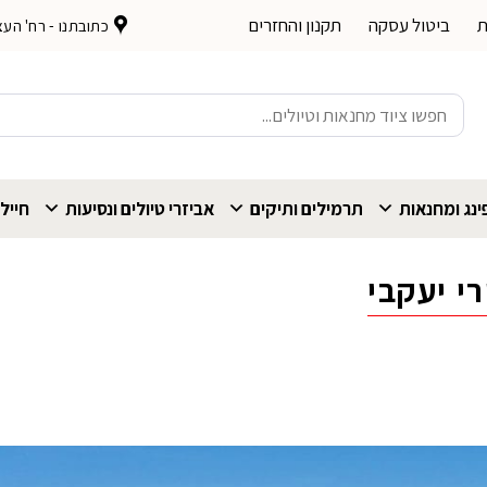
ת
ביטול עסקה
תקנון והחזרים
כתובתנו - רח' העצמאות 
חיפוש
עבור:
נג ומחנאות
תרמילים ותיקים
אביזרי טיולים ונסיעות
חייל
י יעקבי