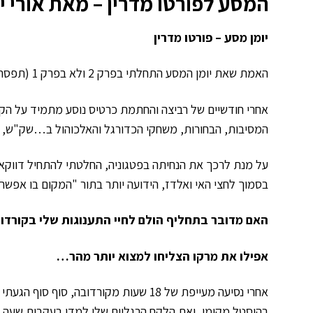
המסע לפורטו מדרין – מאת אורי י
יומן מסע – פורטו מדרין
האמת שאת יומן המסע התחלתי בפרק 2 ולא בפרק 1 (תפסתם אותי), אז ברשותכם בואו נחזיר את הסרט בו אני נמצא שבוע אחד אחורה.
המסיבות, הבחורות, משחקי הכדורגל והאלכוהול ב…שק"ש, אוה
על מנת לרכך את הנחיתה בפטגוניה, החלטתי להתחיל דווקא ב
בסמוך לחצי האי ואלדז, הידועה יותר בתור "המקום בו אפשר 
האם מדובר בתחליף הולם לחיי התענוגות שלי בקורדו
אפילו את מרקו הצליחו למצוא יותר מהר…
אחרי נסיעה מעייפת של 18 שעות מקורדובה
בהוסטל מקומי, ואת הלקח הרגליים שלי למדו בעקבות שעה ו