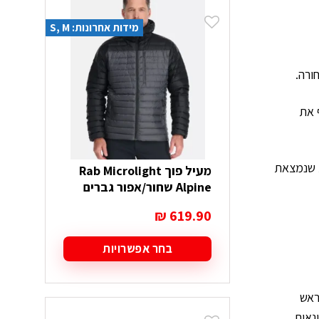
מידות אחרונות: S, M
 להחליף את
ת שנמצאת
מעיל פוך Rab Microlight
Alpine שחור/אפור גברים
₪
619.90
בחר אפשרויות
למוצר
זה
מראש
יש
נאים