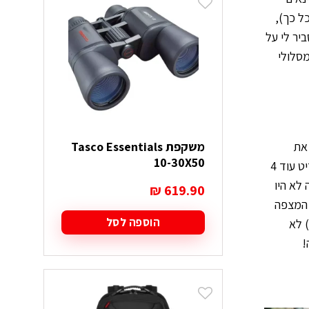
מספר
סוגים.
ל כך),
ניתן
להסביר לי על
לבחור
מסלולי
את
האפשרויות
בעמוד
המוצר
משקפת Tasco Essentials
את
10-30X50
המצלמה, מילאתי בקבוק מים (למחמירים קנקל) ובשמונה בבוקר הגיע דוׅד, המדריך, לאסוף אותי לטרנזיט. יחד איתי עלו על הטרנזיט עוד 4
לא היו
₪
619.90
 המצפה
הוספה לסל
) לא