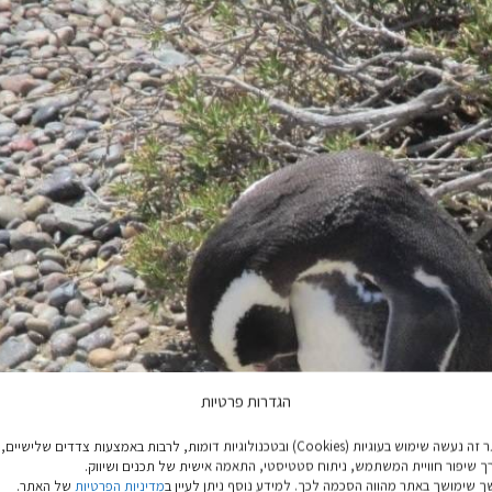
הגדרות פרטיות
באתר זה נעשה שימוש בעוגיות (Cookies) ובטכנולוגיות דומות, לרבות באמצעות צדדים שלישיים,
ך שיפור חוויית המשתמש, ניתוח סטטיסטי, התאמה אישית של תכנים ושיווק.
 שימושך באתר מהווה הסכמה לכך. למידע נוסף ניתן לעיין ב
מדיניות הפרטיות
של האתר.