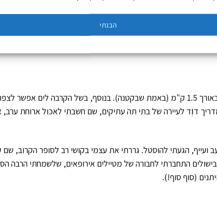
הבנתי
לאורך שמורת Punta Tumbo יש מסלול הליכה נוח ומסומן באורך 1.5 ק"מ (באמת שבקטנה). בנוסף, בשל הקרבה לים אפשר לצ
ריך דוׅד לעיירה של בתי תה עתיקים, שם חשבתי לאכול ארוחת ערב, 
ק עד שנחזור להוסטל. בשעה 18:00, מת מרעב ועייף, הגעתי להוסטל. גררתי את עצמי בקושי רב לסופר הקרוב, שם
הבישולים התחברתי לחבורה של מטיילים אירופאים, שלשמחתי הרבה הסת
נים (סוף סוף!).