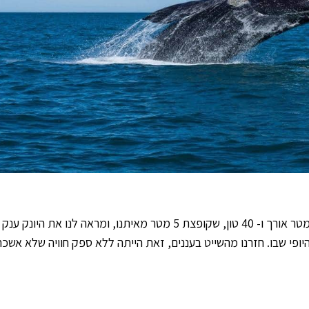
לפתע, כמו ירי פגז 105 מ"מ, הגיחה מתוך המים האמא, 17 מטר אורך ו- 40 טון, שקופצת 5 מטר מאיתנו, ומראה ל
פי שבו. חזרנו מהשייט בעננים, זאת הייתה ללא ספק חוויה שלא אשכח 