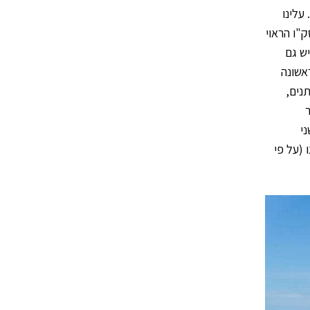
עלינו
 עולמית על ידי אונסק"ו הראוי
ש גם
בדרכנו ל-Puerto Piramides, העצירה הראשונה
נים,
י
 (על פי