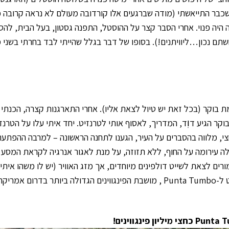
כבר התייאשתי (מודה שברגעים אלו קורדובה מעולם לא נראה קרובה כ
י, HI PATAGONIA, שלשמחתי הרבה היה פנוי. אחרי הסבר קצר על ההוסטל, התפנה גסטון, בעל הבית, 
יחשתם נכון…ליוויתנים!). בסופו של דבר בגלל שהייתי לבד בחרתי בשני 
בוקר (בכל זאת יש טיול לצאת אליו). אחרי התארגנות קצרה, הכנתי 
צי, מלווה בהסברים על העיר, הגענו לתחנה הראשונה – למרבה ההפתעה 
לה עירומה על החוף, ללא תזוזה, על מנת לאגור אנרגיה לקראת המסע
רים לצאת לשייט דולפינים מיוחדים, אך מזג האוויר (יש לו משהו איתי
מריקה!
Punta 
כחצי מיליון פינגווינים!