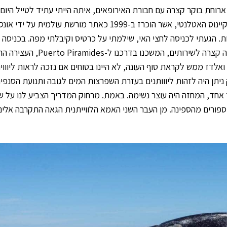
וחת בוקר קצרה עם חבורת האירופאים, איתה הייתי עתיד לטייל היום. 
לרכב עם המדריך ויצאנו לחצי האי ואלדז – חצי אי לחופי האוקיינוס האטלנטי, אשר הוכרז ב-1999 כאתר מורשת
 הגעתי לכניסה לחצי האי, שילמתי על כרטיס וקיבלתי מפה. בכניסה י
מיצג קטן עם הסברים על החיות הנמצאות במקום. אחרי עצירה קצרה לשירותים, המשכנו 
 ואלדז ממש לקראת סוף העונה, לא היינו בטוחים אם נזכה לראות ליוווית
ק ניתן היה לזהות ליווותנים בעזרת השפרצות המים לגובה ותנועת הסנפיר
חד, המחזה היה עוצר נשימה. באמת. מרחוק המדריך הצביע לנו על שנ
 ספורים מהספינה. מן העבר השני האמא הלווייתנית הגאה התקרבה אלינו