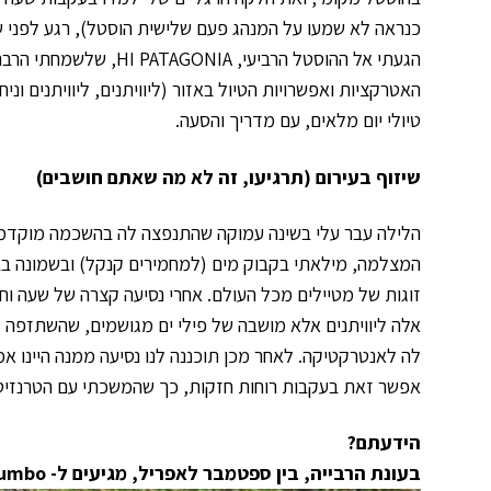
כנראה לא שמעו על המנהג פעם שלישית הוסטל), רגע לפני ש
הגעתי אל ההוסטל הרביע
האטרקציות ואפשרויות הטיול באזור (ליוויתנים, ליוויתנים ונ
טיולי יום מלאים, עם מדריך והסעה.
שיזוף בעירום (תרגיעו, זה לא מה שאתם חושבים)
הלילה עבר עלי בשינה עמוקה שהתנפצה לה בהשכמה מוקדמת 
זוגות של מטיילים מכל העולם. אחרי נסיעה קצרה של שעה וח
אלה ליוויתנים אלא מושבה של פילי ים מגושמים, שהשתזפה 
לה לאנטרקטיקה. לאחר מכן תוכננה לנו נסיעה ממנה היינו אמו
אפשר זאת בעקבות רוחות חזקות, כך שהמשכתי עם הטרנזיט ל-Punta Tumbo , מושבת הפינגווינים הגדולה ביותר בדרום א
הידעתם?
בעונת הרבייה, בין ספטמבר לאפריל, מגיעים ל-
Tumbo