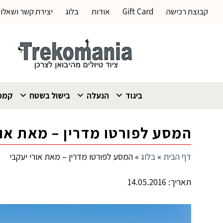
Ski
קבוצת רכישה
Gift Card
אודות
בלוג
יצירת קשר ושאלו
t
conten
ביגוד
הנעלה
בישול בשטח
קמפי
המסע לפורטו מדרין – מאת אור
דף הבית
»
בלוג
»
המסע לפורטו מדרין – מאת אורי יעקבי
תאריך: 14.05.2016