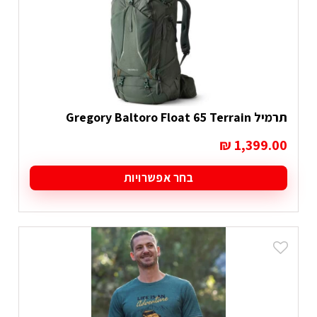
את
האפשרויות
בעמוד
המוצר
תרמיל Gregory Baltoro Float 65 Terrain
₪
1,399.00
בחר אפשרויות
למוצר
זה
יש
מספר
סוגים.
ניתן
לבחור
את
האפשרויות