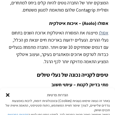
המוצקים יותר של החברה נוטים להיות קלים ביחס למתחרים,
וסוליית Contagrip שלהם מותאמת למגוון משטחים.
אסולו (Asolo) – איכות איטלקית
אסולו
מייצגת את המסורת האיטלקית ארוכת השנים בתחום
נעלי ההרים. הנעליים ידועות באריכות חיים יוצאת מן הכלל,
עם דגמים שמחזיקים 10 שנים ויותר. החברה מתמחה בנעליים
כבדות לטרקים ארוכים ומאתגרים בעיקר, ועיצוב איטלקי
המציע התאמה מדויקת יותר לכף הרגל.
טיפים לקנייה נכונה של נעלי טיולים
מתי בדיוק לקנות – עיתוי חשוב
קנו בסוף היום כשכפות הרגליים מתנפחות. חפשו מבצעי סוף
הגדרות פרטיות
עונה בחנויות מטיילים או באתרים מקוונים. רכשו את הנעליים
באתר זה נעשה שימוש בעוגיות (Cookies) ובטכנולוגיות דומות, לרבות באמצעות
צדדים שלישיים, לצורך שיפור חוויית המשתמש, ניתוח סטטיסטי, התאמה אישית של
לפחות חודש לפני טיול משמעותי, כדי לאפשר שבירה
תכנים ושיווק.
המשך שימושך באתר מהווה הסכמה לכך. למידע נוסף ניתן לעיין ב
מדיניות הפרטיות