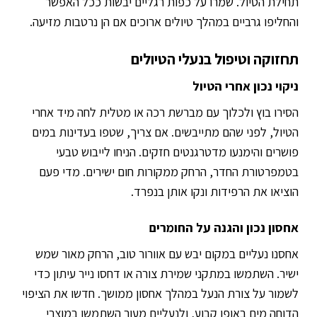
תחילת הטיול. שמרו על כפות רגליים יבשות ככל האפשר
והחליפו גרביים במהלך טיולים ארוכים אם הן נרטבות מזיעה.
תחזוקה וטיפול בנעלי הטיולים
ניקוי נכון אחרי הטיול
הסירו בוץ ולכלוך עם מברשת רכה או מטלית לחה מיד אחרי
הטיול, לפני שהם מתייבשים. אם צריך, שטפו בעדינות במים
פושרים והימנעו מדטרגנטים חזקים. הניחו לייבוש טבעי
בטמפרטורת החדר, הרחק ממקורות חום ישירים. מדי פעם
הוציאו את הרפידות ונקו אותן בנפרד.
אחסון נכון והגנה על החומרים
אחסנו נעליים במקום יבש עם אוורור טוב, הרחק מאור שמש
ישיר. השתמשו במתקני שמירת צורה או דחסו נייר עיתון כדי
לשמור על צורת הנעל במהלך אחסון ממושך. חדשו את הציפוי
הדוחה מים באופן קבוע, ולנעליים מעור השתמשו במוצרי