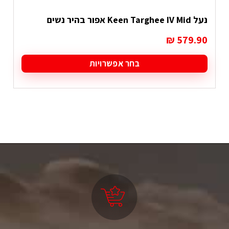
נעל Keen Targhee IV Mid אפור בהיר נשים
₪
579.90
בחר אפשרויות
למוצר
זה
יש
מספר
סוגים.
ניתן
לבחור
את
האפשרויות
בעמוד
המוצר