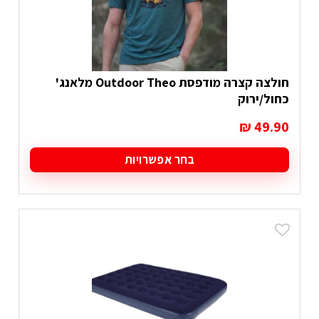
בעמוד
המוצר
חולצה קצרה מודפסת Outdoor Theo מלאנג'
כחול/ירוק
₪
49.90
בחר אפשרויות
למוצר
זה
יש
מספר
סוגים.
ניתן
לבחור
את
האפשרויות
בעמוד
המוצר