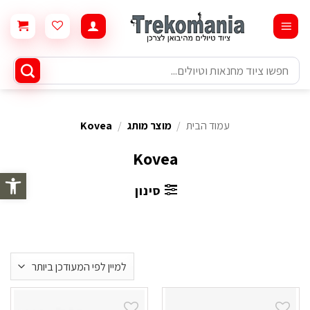
Ski
t
conten
חיפוש
עבור:
עמוד הבית
/
מוצר מותג
/
Kovea
Kovea
פתח סרגל 
סינון