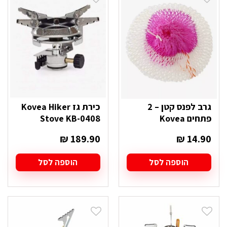
גרב לפנס קטן – 2
כירת גז Kovea Hiker
פתחים Kovea
Stove KB-0408
₪
189.90
₪
14.90
הוספה לסל
הוספה לסל